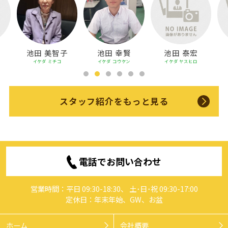
◆居住用賃貸一覧 ◆駐車場賃貸一覧
府中町
東区
南区
府中町
東区
南区
子
池田 幸賢
池田 泰宏
池田 昌穂
イケダ コウケン
イケダ ヤスヒロ
イケダ マサエ
スタッフ紹介をもっと見る
電話でお問い合わせ
営業時間：平日 09:30-18:30、 土･日･祝 09:30-17:00
定休日：年末年始、GW、お盆
ホーム
会社概要