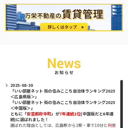
2025-08-30
「いい部屋ネット 街の住みここち自治体ランキング2025
＜広島県版＞」
「いい部屋ネット 街の住みここち
自治体
ランキング2025
＜中国版＞」
ともに「
安芸郡府中町
」が
7年連続1位
(中国版だと6年連
続)に選ばれました！
選ばれた理由としては、広島駅から1駅・車で10分と
利便