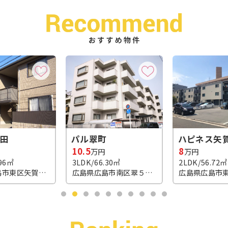
町
ハピネス矢賀
タウンハウ
8
7.5
万円
万円
.30㎡
2LDK/56.72㎡
2LDK＋1S(納戸
広島県広島市南区翠５丁目
広島県広島市東区矢賀新町２丁目3-35