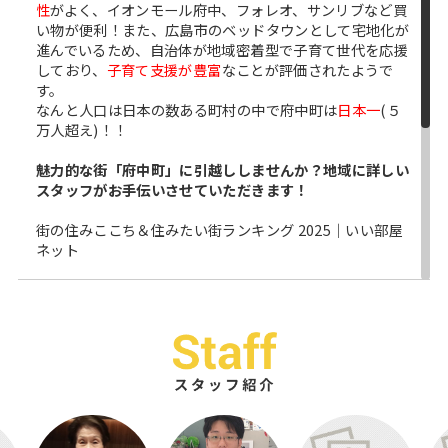
性
がよく、イオンモール府中、フォレオ、サンリブなど買
い物が便利！また、広島市のベッドタウンとして宅地化が
進んでいるため、自治体が地域密着型で子育て世代を応援
しており、
子育て支援が豊富
なことが評価されたようで
す。
なんと人口は日本の数ある町村の中で府中町は
日本一
(５
万人超え)！！
魅力的な街「府中町」に引越ししませんか？地域に詳しい
スタッフがお手伝いさせていただきます！
街の住みここち＆住みたい街ランキング 2025｜いい部屋
ネット
2024-05-18
府中町の小学校区ごとに簡易リンク作りました。
府中小
中央小
東小
北小
南小
※単身物件は表示されません
2022-07-15
アクセス数が多いページの簡易リンク作りました。