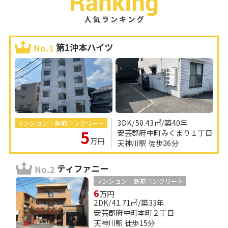
第1沖本ハイツ
3DK/50.43㎡/築40年
マンション｜鉄筋コンクリート
5
安芸郡府中町みくまり１丁目
万円
天神川駅 徒歩26分
ティファニー
マンション｜鉄筋コンクリート
6
万円
2DK/41.71㎡/築33年
安芸郡府中町本町２丁目
天神川駅 徒歩15分