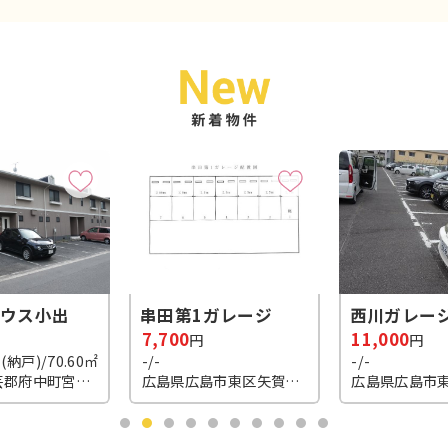
ガレージ
西川ガレージ
石川ガレージ
11,000
13,000
円
円
-/-
-/-
広島県広島市東区矢賀新町２丁目469-2
広島県広島市東区矢賀４丁目279番１