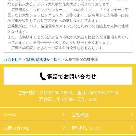
なと夢花火大会」という大規模な花火大会が催されております。
「広島段原ショッピングセンター」、「ゆめタウン」、「イオンモール宇
品」など大型ショッピングセンターが多くあり、広島駅から広島港へは路
面電車が縦断しており市内方面への乗り換えもできます。
公共機関は、バス、路面電車がメインになるためその沿線上が人気の地域
となります。
また、広島駅すぐ南の段原と言う地域が人気あり比較的家賃相場も高くな
っていますが、東雲や宇品へ抜けると安い物件も多くあります。
「広島大学病院」があるので学生向け物件などもあります。
万栄不動産
>
(駐車場)地域から探す
>
広島市南区の駐車場
電話でお問い合わせ
営業時間：平日 09:30-18:30、 土･日･祝 09:30-17:00
定休日：年末年始、GW、お盆
ホーム
会社概要
お問い合わせ
府中町について