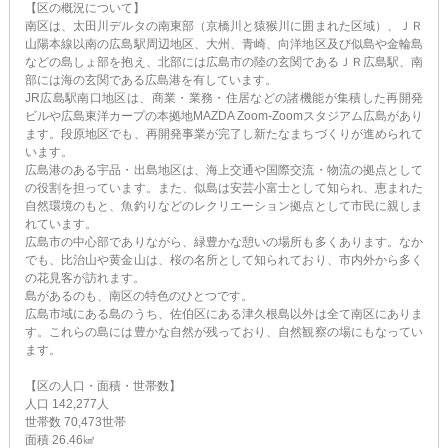
【区の概況について】
南区は、太田川デルタの南東部（京橋川と猿猴川に囲まれた区域）、ＪＲ
山陽本線以南の広島駅周辺地区、大州、青崎、向洋地区及び似島や金輪島
などの島しょ部を抱え、北部には広島市の陸の玄関であるＪＲ広島駅、南
部には海の玄関である広島港を有しています。
JR広島駅南口地区は、商業・業務・住居などの諸機能が集積した再開発
ビルや広島東洋カープの本拠地MAZDA Zoom-Zoomスタジアム広島があり
ます。段原地区でも、再開発事業が完了し新たなまちづくりが進められて
います。
広島港のある宇品・出島地区は、海上交通や国際交流・物流の拠点として
の役割を担っています。また、似島は安芸小富士として知られ、恵まれた
自然環境のもと、魚釣りなどのレクリエーション拠点として市民に親しま
れています。
広島市の中心部でありながら、緑豊かな憩いの場所も多くあります。なか
でも、比治山や黄金山は、桜の名所として知られており、市内外から多く
の花見客が訪れます。
島があるのも、南区の特色のひとつです。
広島市域にある島のうち、佐伯区にある津久根島以外は全て南区にありま
す。これらの島には豊かな自然が残っており、自然観察の場にもなってい
ます。
【区の人口・面積・世帯数】
人口 142,277人
世帯数 70,473世帯
面積 26.46㎢