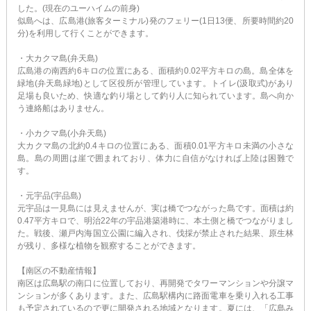
した。(現在のユーハイムの前身)
似島へは、広島港(旅客ターミナル)発のフェリー(1日13便、所要時間約20
分)を利用して行くことができます。
・大カクマ島(弁天島)
広島港の南西約6キロの位置にある、面積約0.02平方キロの島。島全体を
緑地(弁天島緑地)として区役所が管理しています。トイレ(汲取式)があり
足場も良いため、快適な釣り場として釣り人に知られています。島へ向か
う連絡船はありません。
・小カクマ島(小弁天島)
大カクマ島の北約0.4キロの位置にある、面積0.01平方キロ未満の小さな
島。島の周囲は崖で囲まれており、体力に自信がなければ上陸は困難で
す。
・元宇品(宇品島)
元宇品は一見島には見えませんが、実は橋でつながった島です。面積は約
0.47平方キロで、明治22年の宇品港築港時に、本土側と橋でつながりまし
た。戦後、瀬戸内海国立公園に編入され、伐採が禁止された結果、原生林
が残り、多様な植物を観察することができます。
【南区の不動産情報】
南区は広島駅の南口に位置しており、再開発でタワーマンションや分譲マ
ンションが多くあります。また、広島駅構内に路面電車を乗り入れる工事
も予定されているので更に開発される地域となります。夏には、「広島み