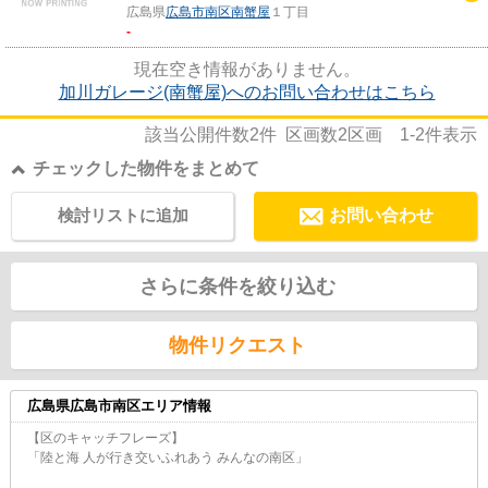
広島県
広島市南区
南蟹屋
１丁目
-
現在空き情報がありません。
加川ガレージ(南蟹屋)へのお問い合わせはこちら
該当公開件数
2
件 区画数
2
区画
1-2
件表示
チェックした物件をまとめて
検討リストに追加
お問い合わせ
さらに条件を絞り込む
物件リクエスト
広島県広島市南区エリア情報
【区のキャッチフレーズ】
「陸と海 人が行き交いふれあう みんなの南区」