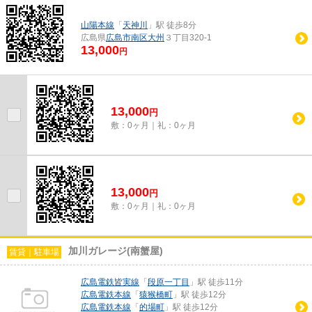
山陽本線
「
天神川
」駅 徒歩8分
広島県
広島市南区
大州
３丁目320-1
13,000
円
13,000
円
敷：0ヶ月｜礼：0ヶ月
13,000
円
敷：0ヶ月｜礼：0ヶ月
加川ガレージ(南蟹屋)
賃貸｜駐車場
広島電鉄皆実線
「
段原一丁目
」駅 徒歩11分
広島電鉄本線
「
猿猴橋町
」駅 徒歩12分
広島電鉄本線
「
的場町
」駅 徒歩12分