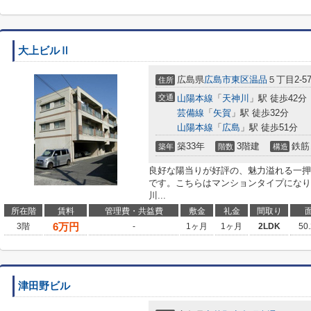
大上ビルⅡ
広島県
広島市東区
温品
５丁目2-5
住所
交通
山陽本線
「
天神川
」駅 徒歩42分
芸備線
「
矢賀
」駅 徒歩32分
山陽本線
「
広島
」駅 徒歩51分
築33年
3階建
鉄筋
築年
階数
構造
良好な陽当りが好評の、魅力溢れる一押
です。こちらはマンションタイプになり
川...
所在階
賃料
管理費・共益費
敷金
礼金
間取り
6
万円
3階
-
1ヶ月
1ヶ月
2LDK
50
津田野ビル