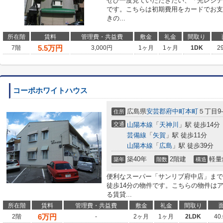
ぜひ一度見ていただきたい、「光レジデ
です。こちらは初期費用をカードでお支
きの...
所在階
賃料
管理費・共益費
敷金
礼金
間取り
5.5
万円
7階
3,000円
1ヶ月
1ヶ月
1DK
2
コーポホワイトハウス
広島県
安芸郡府中町
本町
５丁目9-
住所
交通
山陽本線
「
天神川
」駅 徒歩14分
芸備線
「
矢賀
」駅 徒歩11分
山陽本線
「
広島
」駅 徒歩39分
築40年
2階建
軽量
築年
階数
構造
便利なスーパー「サンリブ府中店」まで
徒歩14分の物件です。こちらの物件は
る賃貸...
所在階
賃料
管理費・共益費
敷金
礼金
間取り
6
万円
2階
-
2ヶ月
1ヶ月
2LDK
40