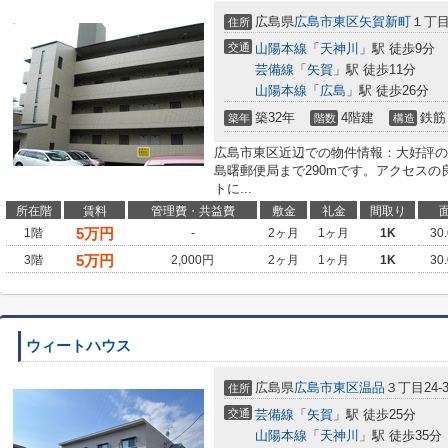
広島県
広島市東区
矢賀新町
１丁
住所
交通
山陽本線
「
天神川
」駅 徒歩9分
芸備線
「
矢賀
」駅 徒歩11分
山陽本線
「
広島
」駅 徒歩26分
築32年
4階建
鉄筋
築年
階数
構造
広島市東区近辺での物件情報：大好評の
島曙郵便局まで290mです。アクセスの
トに...
所在階
賃料
管理費・共益費
敷金
礼金
間取り
5
万円
1階
-
2ヶ月
1ヶ月
1K
30
5
万円
3階
2,000円
2ヶ月
1ヶ月
1K
30
ウィートハウス
広島県
広島市東区
温品
３丁目24-
住所
交通
芸備線
「
矢賀
」駅 徒歩25分
山陽本線
「
天神川
」駅 徒歩35分