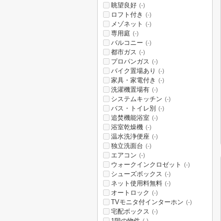
眺望良好
(-)
ロフト付き
(-)
メゾネット
(-)
専用庭
(-)
バルコニー
(-)
都市ガス
(-)
プロパンガス
(-)
バイク置場あり
(-)
家具・家電付き
(-)
洗濯機置場有
(-)
システムキッチン
(-)
バス・トイレ別
(-)
追焚機能浴室
(-)
浴室乾燥機
(-)
温水洗浄便座
(-)
独立洗面台
(-)
エアコン
(-)
ウォークインクロゼット
(-)
シューズボックス
(-)
ネット使用料無料
(-)
オートロック
(-)
TVモニタ付インターホン
(-)
宅配ボックス
(-)
1階の物件