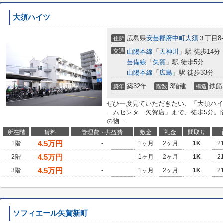
大須ハイツ
広島県
安芸郡府中町
大須
３丁目8-
住所
交通
山陽本線
「
天神川
」駅 徒歩14分
芸備線
「
矢賀
」駅 徒歩5分
山陽本線
「
広島
」駅 徒歩33分
築32年
3階建
鉄筋
築年
階数
構造
ぜひ一度見ていただきたい、「大須ハイ
ームセンター矢賀店」まで、徒歩5分。
の物...
所在階
賃料
管理費・共益費
敷金
礼金
間取り
4.5
万円
1階
-
1ヶ月
2ヶ月
1K
2
4.5
万円
2階
-
1ヶ月
2ヶ月
1K
2
4.5
万円
3階
-
1ヶ月
2ヶ月
1K
2
ソフィエール矢賀新町