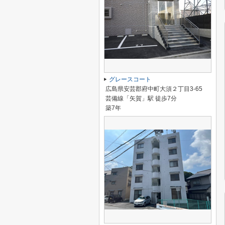
グレースコート
広島県安芸郡府中町大須２丁目3-65
芸備線「矢賀」駅 徒歩7分
築7年