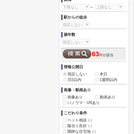
～
駅からの徒歩
築年数
63
件が該当
情報公開日
指定しない
本日
3日以内
1週間以内
画像・動画あり
画像あり
動画あり
パノラマ・VRあり
こだわり条件
ペット相談
(-)
陽当り良好
(-)
閑静な住宅地
(-)