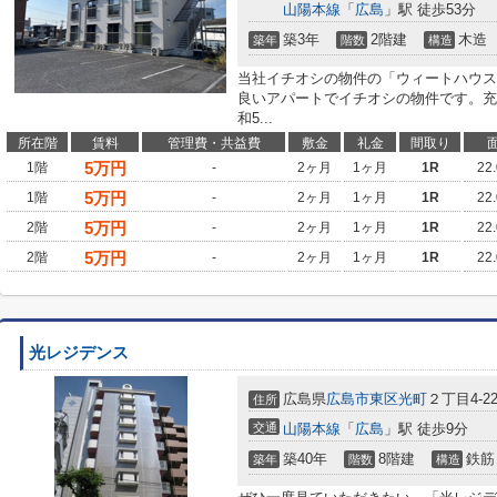
山陽本線
「
広島
」駅 徒歩53分
築3年
2階建
木造
築年
階数
構造
当社イチオシの物件の「ウィートハウス
良いアパートでイチオシの物件です。充
和5...
所在階
賃料
管理費・共益費
敷金
礼金
間取り
5
万円
1階
-
2ヶ月
1ヶ月
1R
22
5
万円
1階
-
2ヶ月
1ヶ月
1R
22
5
万円
2階
-
2ヶ月
1ヶ月
1R
22
5
万円
2階
-
2ヶ月
1ヶ月
1R
22
光レジデンス
広島県
広島市東区
光町
２丁目4-2
住所
交通
山陽本線
「
広島
」駅 徒歩9分
築40年
8階建
鉄筋
築年
階数
構造