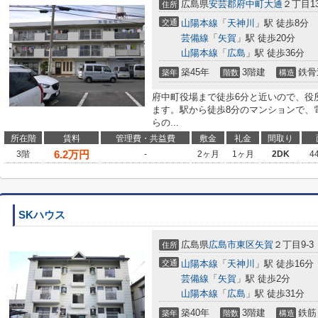
広島県
安芸郡府中町
大通
２丁目13
住所
交通
山陽本線
「
天神川
」駅 徒歩8分
芸備線
「
矢賀
」駅 徒歩20分
山陽本線
「
広島
」駅 徒歩36分
築45年
3階建
鉄骨
築年
階数
構造
府中町役場まで徒歩6分と近いので、役
ます。駅から徒歩8分のマンションで、
らの...
所在階
賃料
管理費・共益費
敷金
礼金
間取り
6.2
万円
3階
-
2ヶ月
1ヶ月
2DK
4
SKハウス
広島県
広島市東区
矢賀
２丁目9-3
住所
交通
山陽本線
「
天神川
」駅 徒歩16分
芸備線
「
矢賀
」駅 徒歩2分
山陽本線
「
広島
」駅 徒歩31分
築40年
3階建
鉄筋
築年
階数
構造