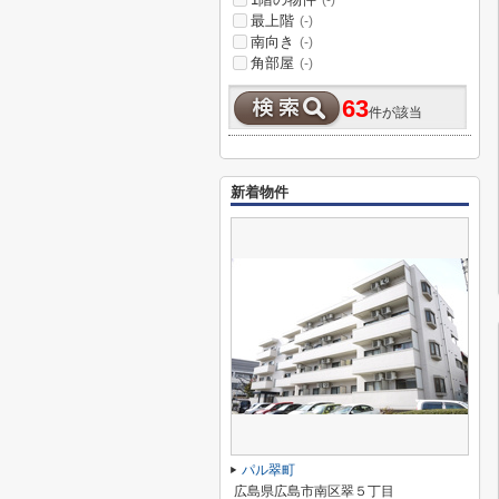
(-)
最上階
(-)
南向き
(-)
角部屋
(-)
63
件が該当
新着物件
パル翠町
広島県広島市南区翠５丁目