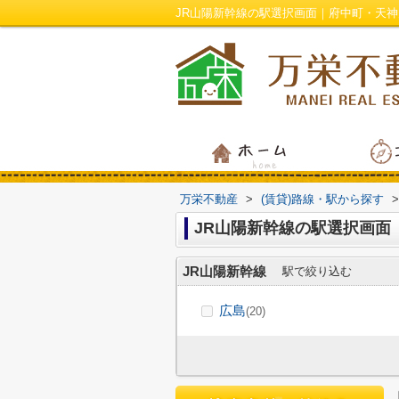
JR山陽新幹線の駅選択画面｜府中町・天
万栄不動産
>
(賃貸)路線・駅から探す
>
JR山陽新幹線の駅選択画面
JR山陽新幹線
駅で絞り込む
広島
(20)