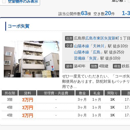
並び順：
空室物件のみ表示
63
20
1-3
該当公開件数
棟 空き数
件
コーポ矢賀
広島県
広島市東区
矢賀新町
１丁
住所
交通
山陽本線
「
天神川
」駅 徒歩10分
山陽本線
「
広島
」駅 徒歩25分
芸備線
「
矢賀
」駅 徒歩10分
築40年
4階建
鉄筋
築年
階数
構造
ぜひ一度見ていただきたい、「コーポ矢
郵便局があります。防犯対策もバッチリ
用でき...
所在階
賃料
管理費・共益費
敷金
礼金
間取り
3
万円
3階
-
3ヶ月
1ヶ月
1K
17
3
万円
4階
-
3ヶ月
1ヶ月
1K
17
3
万円
4階
-
3ヶ月
1ヶ月
1K
17