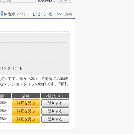
表示件数：
0
棟表示
<<前へ
1
2
3
次へ>>
最初
目
コンクリート
賀」です。家から257mの場所に広島曙
なマンションタイプの物件です。2駅利
面積
詳細
検討リスト
.68㎡
詳細を見る
追加する
.68㎡
詳細を見る
追加する
.68㎡
詳細を見る
追加する