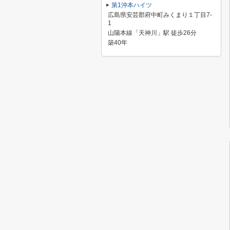
第1沖本ハイツ
広島県安芸郡府中町みくまり１丁目7-
1
山陽本線「天神川」駅 徒歩26分
築40年