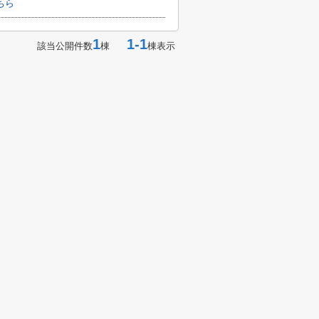
ちら
1
1-1
該当公開件数
棟
棟表示