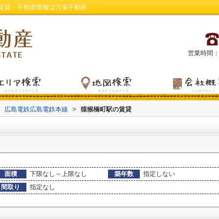
賃貸・不動産情報は万栄不動産
営業時間：平日
広島電鉄広島電鉄本線
>
猿猴橋町駅の賃貸
面積
下限なし～上限なし
築年数
指定しない
間取り
指定なし