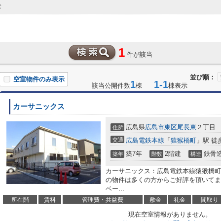
む
1
件が該当
並び順：
空室物件のみ表示
1
1-1
該当公開件数
棟
棟表示
カーサニックス
広島県
広島市東区
尾長東
２丁目
住所
交通
広島電鉄本線
「
猿猴橋町
」駅 徒
築7年
2階建
鉄骨
築年
階数
構造
カーサニックス：広島電鉄本線猿猴橋町
の物件は多くの方からご好評を頂いてま
ベー...
所在階
賃料
管理費・共益費
敷金
礼金
間取り
現在空室情報がありません。