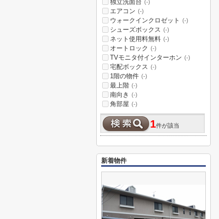
独立洗面台
(-)
エアコン
(-)
ウォークインクロゼット
(-)
シューズボックス
(-)
ネット使用料無料
(-)
オートロック
(-)
TVモニタ付インターホン
(-)
宅配ボックス
(-)
1階の物件
(-)
最上階
(-)
南向き
(-)
角部屋
(-)
1
件が該当
新着物件