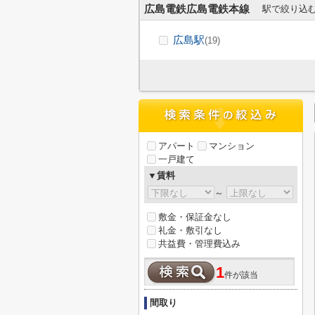
広島電鉄広島電鉄本線
駅で絞り込
広島駅
(19)
アパート
マンション
一戸建て
▼賃料
～
敷金・保証金なし
礼金・敷引なし
共益費・管理費込み
1
件が該当
間取り