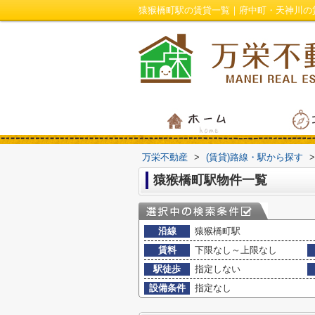
猿猴橋町駅の賃貸一覧｜府中町・天神川の
万栄不動産
>
(賃貸)路線・駅から探す
>
猿猴橋町駅物件一覧
沿線
猿猴橋町駅
賃料
下限なし～上限なし
駅徒歩
指定しない
設備条件
指定なし