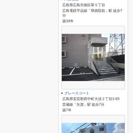
広島県広島市南区翠５丁目
広島電鉄宇品線「県病院前」駅 徒歩7
分
築34年
グレースコート
広島県安芸郡府中町大須２丁目3-65
芸備線「矢賀」駅 徒歩7分
築7年