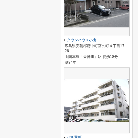
タウンハウス小出
広島県安芸郡府中町宮の町４丁目17-
26
山陽本線「天神川」駅 徒歩18分
築34年
パル翠町