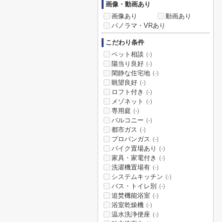
画像・動画あり
画像あり
動画あり
パノラマ・VRあり
こだわり条件
ペット相談
(-)
陽当り良好
(-)
閑静な住宅地
(-)
眺望良好
(-)
ロフト付き
(-)
メゾネット
(-)
専用庭
(-)
バルコニー
(-)
都市ガス
(-)
プロパンガス
(-)
バイク置場あり
(-)
家具・家電付き
(-)
洗濯機置場有
(-)
システムキッチン
(-)
バス・トイレ別
(-)
追焚機能浴室
(-)
浴室乾燥機
(-)
温水洗浄便座
(-)