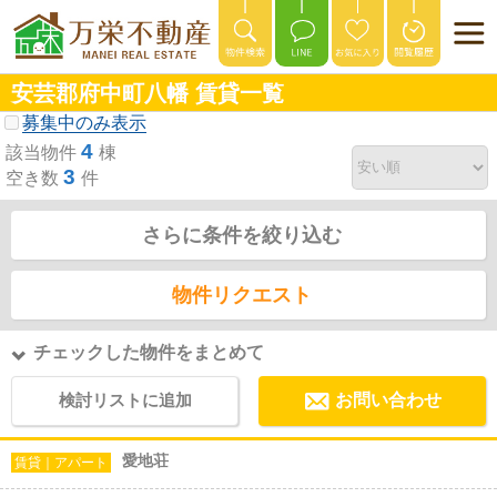
安芸郡府中町八幡 賃貸一覧
募集中のみ表示
4
該当物件
棟
3
空き数
件
さらに条件を絞り込む
物件リクエスト
チェックした物件をまとめて
検討リストに追加
お問い合わせ
愛地荘
賃貸｜アパート