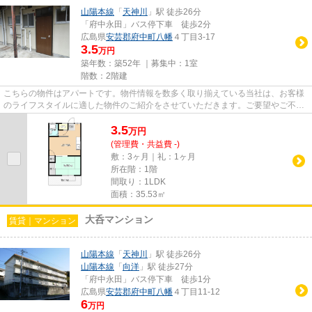
山陽本線
「
天神川
」駅 徒歩26分
「府中永田」バス停下車 徒歩2分
広島県
安芸郡府中町
八幡
４丁目3-17
3.5
万円
築年数：築52年 ｜募集中：
1室
階数：2階建
こちらの物件はアパートです。物件情報を数多く取り揃えている当社は、お客様
のライフスタイルに適した物件のご紹介をさせていただきます。ご要望やご不明
な点などございましたら、お...
3.5
万
円
(管理費・共益費 -)
敷：3ヶ月｜礼：1ヶ月
所在階：1階
間取り：1LDK
面積：35.53㎡
大呑マンション
賃貸｜マンション
山陽本線
「
天神川
」駅 徒歩26分
山陽本線
「
向洋
」駅 徒歩27分
「府中永田」バス停下車 徒歩1分
広島県
安芸郡府中町
八幡
４丁目11-12
6
万円