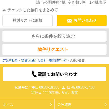
該当公開件数
4
棟 空き数
3
件
1-4
棟表示
チェックした物件をまとめて
検討リストに追加
お問い合わせ
さらに条件を絞り込む
物件リクエスト
万栄不動産
>
(賃貸)地域から探す
>
安芸郡府中町
>
八幡の賃貸
電話でお問い合わせ
営業時間：平日 09:30-18:30、 土･日･祝 09:30-17:00
定休日：年末年始、GW、お盆
ホーム
会社概要