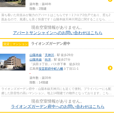
築年数：築46年
階数：2階建
落ち着いた街並みが魅力のアパートはこちらです！1フロア2住戸であり、窓も2
面あるので、風通しも良く快適です！山陽本線天神川周辺に関することなら、万
栄不動産までお問い合わせくだ...
現在空室情報がありません。
アパートサンシャインへのお問い合わせはこちら
ライオンズガーデン府中
賃貸｜マンション
山陽本線
「
天神川
」駅 徒歩26分
山陽本線
「
向洋
」駅 徒歩27分
「浜田３丁目」バス停下車 徒歩3分
広島県
安芸郡府中町
八幡
３丁目11-1
-
築年数：築35年
階数：14階建
ライオンズガーデン府中：山陽本線天神川にも近くて便利。プライバシーにも配
慮した防音性の高いマンション。地上14階建ての物件となっております。こちら
の物件は陽当たりが良好です...
現在空室情報がありません。
ライオンズガーデン府中へのお問い合わせはこちら