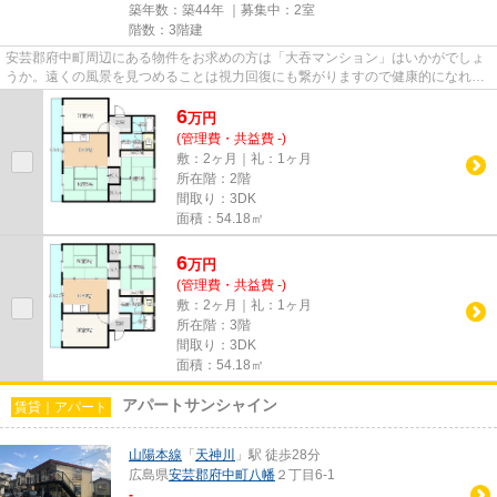
築年数：築44年 ｜募集中：
2室
階数：3階建
安芸郡府中町周辺にある物件をお求めの方は「大吞マンション」はいかがでしょ
うか。遠くの風景を見つめることは視力回復にも繋がりますので健康的になれま
す。こちらの物件はマンショ...
6
万
円
(管理費・共益費 -)
敷：2ヶ月｜礼：1ヶ月
所在階：2階
間取り：3DK
面積：54.18㎡
6
万
円
(管理費・共益費 -)
敷：2ヶ月｜礼：1ヶ月
所在階：3階
間取り：3DK
面積：54.18㎡
アパートサンシャイン
賃貸｜アパート
山陽本線
「
天神川
」駅 徒歩28分
広島県
安芸郡府中町
八幡
２丁目6-1
-