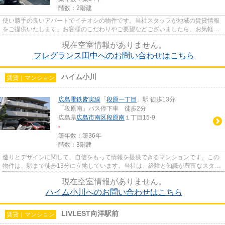
階数：2階建
使い勝手の良いアパートでイチオシの物件です。当社スタッフが地域の賃貸情報
をご提供いたします。お客様のこだわりやご要望などございましたら、お気軽に
当社へお問い合わせ下さい。
現在空室情報がありません。
フレグランス田中へのお問い合わせはこちら
ハイム小川
賃貸｜マンション
広島電鉄皆実線
「
段原一丁目
」駅 徒歩13分
「段原南」バス停下車 徒歩2分
広島県
広島市南区
段原南
１丁目15-9
-
築年数：築36年
階数：3階建
造りとデザインに関して、自信をもって情報を提供できるマンションです。この
物件は、駅まで徒歩13分に立地しています。当社は、経験と知識が豊富なスタッ
フが多く在籍しており、広島...
現在空室情報がありません。
ハイム小川へのお問い合わせはこちら
LIVLEST向洋駅前
賃貸｜マンション