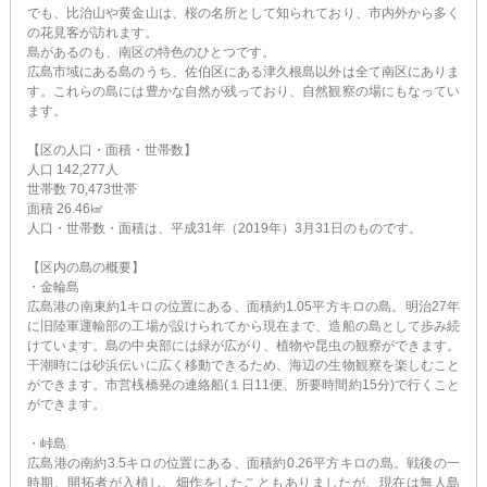
でも、比治山や黄金山は、桜の名所として知られており、市内外から多く
の花見客が訪れます。
島があるのも、南区の特色のひとつです。
広島市域にある島のうち、佐伯区にある津久根島以外は全て南区にありま
す。これらの島には豊かな自然が残っており、自然観察の場にもなってい
ます。
【区の人口・面積・世帯数】
人口 142,277人
世帯数 70,473世帯
面積 26.46㎢
人口・世帯数・面積は、平成31年（2019年）3月31日のものです。
【区内の島の概要】
・金輪島
広島港の南東約1キロの位置にある、面積約1.05平方キロの島。明治27年
に旧陸軍運輸部の工場が設けられてから現在まで、造船の島として歩み続
けています。島の中央部には緑が広がり、植物や昆虫の観察ができます。
干潮時には砂浜伝いに広く移動できるため、海辺の生物観察を楽しむこと
ができます。市営桟橋発の連絡船(１日11便、所要時間約15分)で行くこと
ができます。
・峠島
広島港の南約3.5キロの位置にある、面積約0.26平方キロの島。戦後の一
時期、開拓者が入植し、畑作をしたこともありましたが、現在は無人島