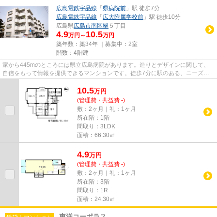
広島電鉄宇品線
「
県病院前
」駅 徒歩7分
広島電鉄宇品線
「
広大附属学校前
」駅 徒歩10分
広島県
広島市南区
翠
５丁目
4.9
10.5
万円～
万円
築年数：築34年 ｜募集中：
2室
階数：4階建
家から445mのところには県立広島病院があります。造りとデザインに関して、
自信をもって情報を提供できるマンションです。徒歩7分に駅のある、ニーズの
高い物件です。お客様の多種多様...
10.5
万
円
(管理費・共益費 -)
敷：2ヶ月｜礼：1ヶ月
所在階：1階
間取り：3LDK
面積：66.30㎡
4.9
万
円
(管理費・共益費 -)
敷：2ヶ月｜礼：1ヶ月
所在階：3階
間取り：1R
面積：24.30㎡
東洋コーポラス