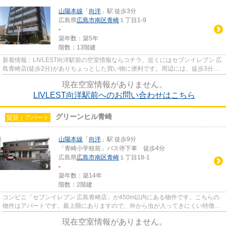
山陽本線
「
向洋
」駅 徒歩3分
広島県
広島市南区
青崎
１丁目1-9
-
築年数：築5年
階数：13階建
新着情報：LIVLEST向洋駅前の空室情報ならコチラ。近くにはセブンイレブン 広
島青崎店(徒歩2分)がありちょっとした買い物に便利です。周辺には、徒歩3分で
利用できる駅があります。眺...
現在空室情報がありません。
LIVLEST向洋駅前へのお問い合わせはこちら
グリーンヒル青崎
賃貸｜アパート
山陽本線
「
向洋
」駅 徒歩9分
「青崎小学校前」バス停下車 徒歩4分
広島県
広島市南区
青崎
１丁目18-1
-
築年数：築14年
階数：2階建
コンビニ「セブンイレブン 広島青崎店」が450m以内にある物件です。こちらの
物件はアパートです。最上階にありますので、外から虫が入ってきにくい特徴で
す。魅力的な駅近の物件で、駅...
現在空室情報がありません。