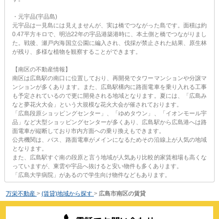
・元宇品(宇品島)
元宇品は一見島には見えませんが、実は橋でつながった島です。面積は約
0.47平方キロで、明治22年の宇品港築港時に、本土側と橋でつながりまし
た。戦後、瀬戸内海国立公園に編入され、伐採が禁止された結果、原生林
が残り、多様な植物を観察することができます。
【南区の不動産情報】
南区は広島駅の南口に位置しており、再開発でタワーマンションや分譲マ
ンションが多くあります。また、広島駅構内に路面電車を乗り入れる工事
も予定されているので更に開発される地域となります。夏には、「広島み
なと夢花火大会」という大規模な花火大会が催されております。
「広島段原ショッピングセンター」、「ゆめタウン」、「イオンモール宇
品」など大型ショッピングセンターが多くあり、広島駅から広島港へは路
面電車が縦断しており市内方面への乗り換えもできます。
公共機関は、バス、路面電車がメインになるためその沿線上が人気の地域
となります。
また、広島駅すぐ南の段原と言う地域が人気あり比較的家賃相場も高くな
っていますが、東雲や宇品へ抜けると安い物件も多くあります。
「広島大学病院」があるので学生向け物件などもあります。
万栄不動産
>
(賃貸)地域から探す
>
広島市南区の賃貸