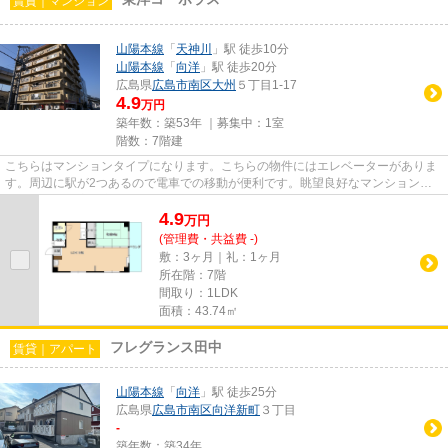
賃貸｜マンション
山陽本線
「
天神川
」駅 徒歩10分
山陽本線
「
向洋
」駅 徒歩20分
広島県
広島市南区
大州
５丁目1-17
4.9
万円
築年数：築53年 ｜募集中：
1室
階数：7階建
こちらはマンションタイプになります。こちらの物件にはエレベーターがありま
す。周辺に駅が2つあるので電車での移動が便利です。眺望良好なマンションで
魅力的です。広島市南区エリア...
4.9
万
円
(管理費・共益費 -)
敷：3ヶ月｜礼：1ヶ月
所在階：7階
間取り：1LDK
面積：43.74㎡
フレグランス田中
賃貸｜アパート
山陽本線
「
向洋
」駅 徒歩25分
広島県
広島市南区
向洋新町
３丁目
-
築年数：築34年