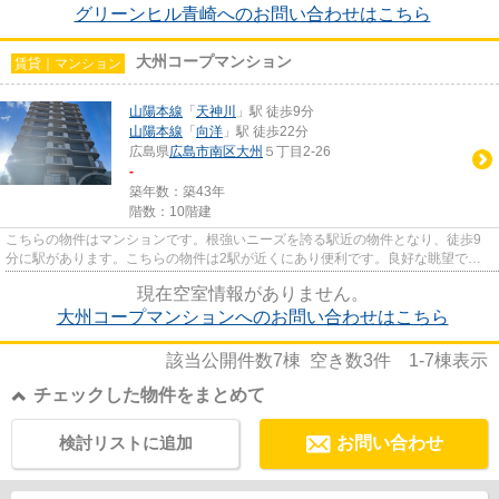
グリーンヒル青崎へのお問い合わせはこちら
大州コープマンション
賃貸｜マンション
山陽本線
「
天神川
」駅 徒歩9分
山陽本線
「
向洋
」駅 徒歩22分
広島県
広島市南区
大州
５丁目2-26
-
築年数：築43年
階数：10階建
こちらの物件はマンションです。根強いニーズを誇る駅近の物件となり、徒歩9
分に駅があります。こちらの物件は2駅が近くにあり便利です。良好な眺望で癒
されてみませんか。広島市南区...
現在空室情報がありません。
大州コープマンションへのお問い合わせはこちら
該当公開件数
7
棟 空き数
3
件
1-7
棟表示
チェックした物件をまとめて
検討リストに追加
お問い合わせ