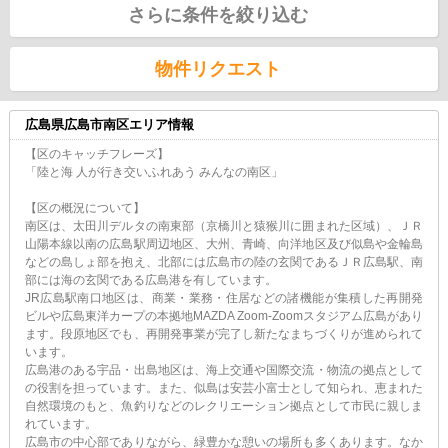
さらに条件を絞り込む
物件リクエスト
広島県広島市南区エリア情報
【区のキャッチフレーズ】
「陸と海 人が行き交いふれあう みんなの南区」
【区の概況について】
南区は、太田川デルタの南東部（京橋川と猿猴川に囲まれた区域）、ＪＲ
山陽本線以南の広島駅周辺地区、大州、青崎、向洋地区及び似島や金輪島
などの島しょ部を抱え、北部には広島市の陸の玄関であるＪＲ広島駅、南
部には海の玄関である広島港を有しています。
JR広島駅南口地区は、商業・業務・住居などの諸機能が集積した再開発
ビルや広島東洋カープの本拠地MAZDA Zoom-Zoomスタジアム広島があり
ます。段原地区でも、再開発事業が完了し新たなまちづくりが進められて
います。
広島港のある宇品・出島地区は、海上交通や国際交流・物流の拠点として
の役割を担っています。また、似島は安芸小富士として知られ、恵まれた
自然環境のもと、魚釣りなどのレクリエーション拠点として市民に親しま
れています。
広島市の中心部でありながら、緑豊かな憩いの場所も多くあります。なか