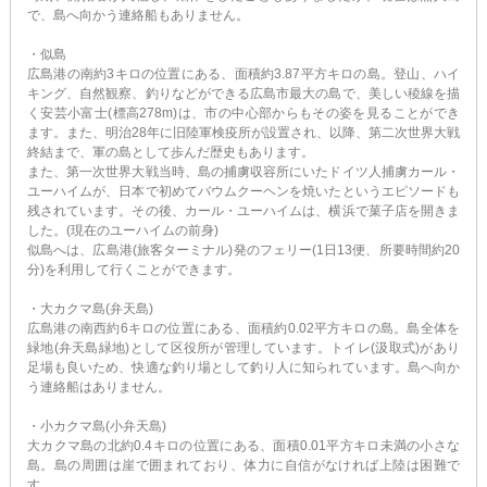
で、島へ向かう連絡船もありません。
・似島
広島港の南約3キロの位置にある、面積約3.87平方キロの島。登山、ハイ
キング、自然観察、釣りなどができる広島市最大の島で、美しい稜線を描
く安芸小富士(標高278m)は、市の中心部からもその姿を見ることができ
ます。また、明治28年に旧陸軍検疫所が設置され、以降、第二次世界大戦
終結まで、軍の島として歩んだ歴史もあります。
また、第一次世界大戦当時、島の捕虜収容所にいたドイツ人捕虜カール・
ユーハイムが、日本で初めてバウムクーヘンを焼いたというエピソードも
残されています。その後、カール・ユーハイムは、横浜で菓子店を開きま
した。(現在のユーハイムの前身)
似島へは、広島港(旅客ターミナル)発のフェリー(1日13便、所要時間約20
分)を利用して行くことができます。
・大カクマ島(弁天島)
広島港の南西約6キロの位置にある、面積約0.02平方キロの島。島全体を
緑地(弁天島緑地)として区役所が管理しています。トイレ(汲取式)があり
足場も良いため、快適な釣り場として釣り人に知られています。島へ向か
う連絡船はありません。
・小カクマ島(小弁天島)
大カクマ島の北約0.4キロの位置にある、面積0.01平方キロ未満の小さな
島。島の周囲は崖で囲まれており、体力に自信がなければ上陸は困難で
す。