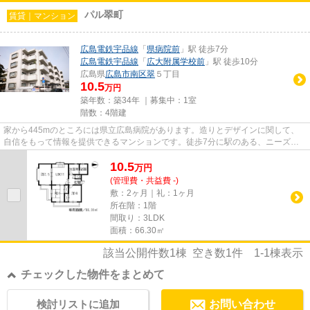
パル翠町
賃貸｜マンション
広島電鉄宇品線
「
県病院前
」駅 徒歩7分
広島電鉄宇品線
「
広大附属学校前
」駅 徒歩10分
広島県
広島市南区
翠
５丁目
10.5
万円
築年数：築34年 ｜募集中：
1室
階数：4階建
家から445mのところには県立広島病院があります。造りとデザインに関して、
自信をもって情報を提供できるマンションです。徒歩7分に駅のある、ニーズの
高い物件です。お客様の多種多様...
10.5
万
円
(管理費・共益費 -)
敷：2ヶ月｜礼：1ヶ月
所在階：1階
間取り：3LDK
面積：66.30㎡
該当公開件数
1
棟 空き数
1
件
1-1
棟表示
チェックした物件をまとめて
検討リストに追加
お問い合わせ