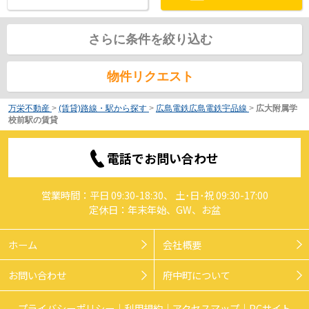
さらに条件を絞り込む
物件リクエスト
万栄不動産
>
(賃貸)路線・駅から探す
>
広島電鉄広島電鉄宇品線
>
広大附属学
校前駅の賃貸
電話でお問い合わせ
営業時間：平日 09:30-18:30、 土･日･祝 09:30-17:00
定休日：年末年始、GW、お盆
ホーム
会社概要
お問い合わせ
府中町について
プライバシーポリシー
利用規約
アクセスマップ
PCサイト