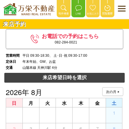
来店予約
お電話での予約はこちら
082-284-0021
営業時間
平日 09:30-18:30、 土･日･祝 09:30-17:00
定休日
年末年始、GW、お盆
交通
山陽本線 天神川駅 4分
来店希望日時を選択
2026年 8月
日
月
火
水
木
金
土
26
27
28
29
30
31
1
2
3
4
5
6
7
8