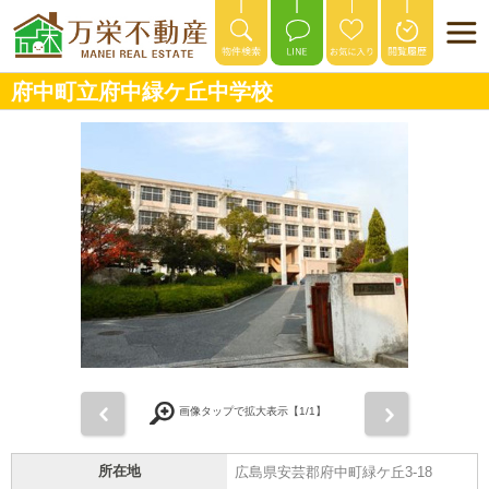
府中町立府中緑ケ丘中学校
前
次
画像タップで拡大表示【
1
/1】
所在地
広島県安芸郡府中町緑ケ丘3-18