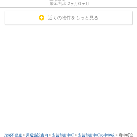
敷金/礼金:
2ヶ月/1ヶ月
近くの物件をもっと見る
万栄不動産
>
周辺施設案内
>
安芸郡府中町
>
安芸郡府中町の中学校
>
府中町立