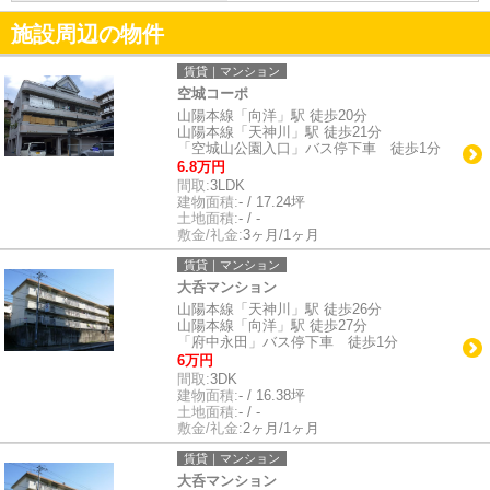
施設周辺の物件
賃貸｜マンション
空城コーポ
山陽本線「向洋」駅 徒歩20分
山陽本線「天神川」駅 徒歩21分
「空城山公園入口」バス停下車 徒歩1分
6.8万円
間取:
3LDK
建物面積:
- / 17.24坪
土地面積:
- / -
敷金/礼金:
3ヶ月/1ヶ月
賃貸｜マンション
大呑マンション
山陽本線「天神川」駅 徒歩26分
山陽本線「向洋」駅 徒歩27分
「府中永田」バス停下車 徒歩1分
6万円
間取:
3DK
建物面積:
- / 16.38坪
土地面積:
- / -
敷金/礼金:
2ヶ月/1ヶ月
賃貸｜マンション
大呑マンション