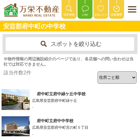
安芸郡府中町の中学校
スポットを絞り込む
※物件情報の周辺施設紹介のページであり、各店舗への問い合わせは当
社では対応できません。
該当件数
2
件
府中町立府中緑ケ丘中学校
広島県安芸郡府中町緑ケ丘
-
府中町立府中中学校
広島県安芸郡府中町宮の町５丁目
-