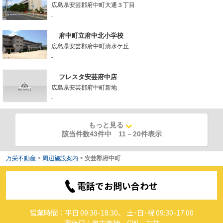
広島県安芸郡府中町大通３丁目
-
府中町立府中北小学校
広島県安芸郡府中町清水ケ丘
-
フレスタ安芸府中店
広島県安芸郡府中町新地
-
もっと見る
該当件数43件中
11
－
20
件表示
万栄不動産
>
周辺施設案内
>
安芸郡府中町
電話でお問い合わせ
営業時間：平日 09:30-18:30、 土･日･祝 09:30-17:00
定休日：年末年始、GW、お盆