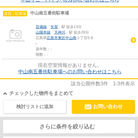
中山南五番街駐車場
賃貸｜駐車場
芸備線
「
矢賀
」駅 徒歩13分
山陽本線
「
天神川
」駅 徒歩28分
広島県
広島市東区
中山南
２丁目5-9
-
築年数：-
階数：-
現在空室情報がありません。
中山南五番街駐車場へのお問い合わせはこちら
該当公開件数
3
件
1-3
件表示
チェックした物件をまとめて
検討リストに追加
お問い合わせ
さらに条件を絞り込む