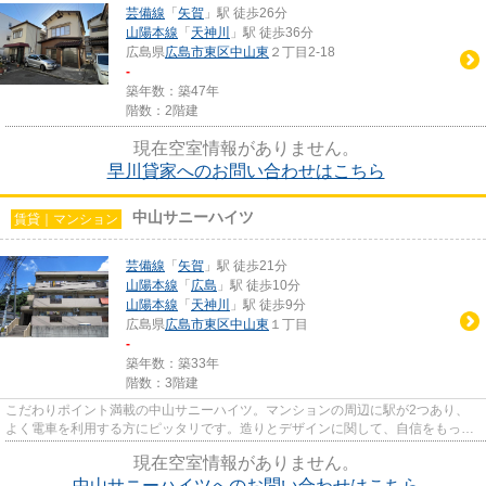
芸備線
「
矢賀
」駅 徒歩26分
山陽本線
「
天神川
」駅 徒歩36分
広島県
広島市東区
中山東
２丁目2-18
-
築年数：築47年
階数：2階建
現在空室情報がありません。
早川貸家へのお問い合わせはこちら
中山サニーハイツ
賃貸｜マンション
芸備線
「
矢賀
」駅 徒歩21分
山陽本線
「
広島
」駅 徒歩10分
山陽本線
「
天神川
」駅 徒歩9分
広島県
広島市東区
中山東
１丁目
-
築年数：築33年
階数：3階建
こだわりポイント満載の中山サニーハイツ。マンションの周辺に駅が2つあり、
よく電車を利用する方にピッタリです。造りとデザインに関して、自信をもって
情報を提供できるマンションで...
現在空室情報がありません。
中山サニーハイツへのお問い合わせはこちら