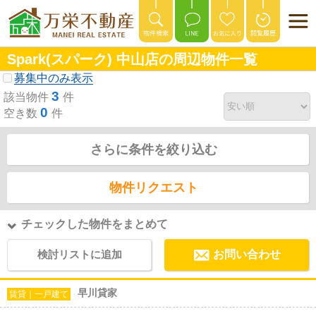
Spark(スパーク) 中山店の周辺物件一覧
募集中のみ表示
3
該当物件
件
0
空き数
件
さらに条件を絞り込む
物件リクエスト
チェックした物件をまとめて
検討リストに追加
お問い合わせ
早川貸家
賃貸｜一戸建て