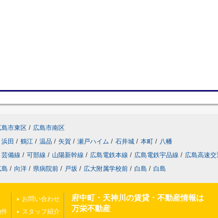
広島市東区
/
広島市南区
浜田
/
鶴江
/
温品
/
矢賀
/
瀬戸ハイム
/
石井城
/
本町
/
八幡
芸備線
/
可部線
/
山陽新幹線
/
広島電鉄本線
/
広島電鉄宇品線
/
広島高速交
広島
/
向洋
/
県病院前
/
戸坂
/
広大附属学校前
/
白島
/
白島
府中町・天神川の賃貸・不動産情報は
お問い合わせ
万栄不動産
物件
スタッフ紹介