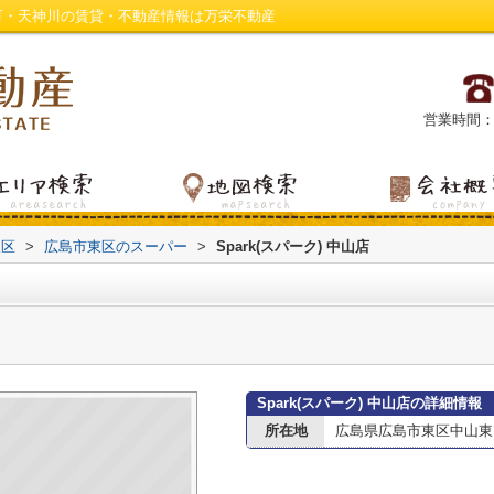
府中町・天神川の賃貸・不動産情報は万栄不動産
営業時間：平日
東区
>
広島市東区のスーパー
>
Spark(スパーク) 中山店
Spark(スパーク) 中山店の詳細情報
所在地
広島県広島市東区中山東２