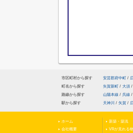
市区町村から探す
安芸郡府中町
/
町名から探す
矢賀新町
/
大須
/
路線から探す
山陽本線
/
呉線
/
駅から探す
天神川
/
矢賀
/
ホーム
新築・築浅
会社概要
VRが見れる