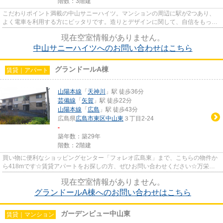
階数：3階建
こだわりポイント満載の中山サニーハイツ。マンションの周辺に駅が2つあり、
よく電車を利用する方にピッタリです。造りとデザインに関して、自信をもって
情報を提供できるマンションで...
現在空室情報がありません。
中山サニーハイツへのお問い合わせはこちら
グランドールA棟
賃貸｜アパート
山陽本線
「
天神川
」駅 徒歩36分
芸備線
「
矢賀
」駅 徒歩22分
山陽本線
「
広島
」駅 徒歩43分
広島県
広島市東区
中山東
３丁目2-24
-
築年数：築29年
階数：2階建
買い物に便利なショッピングセンター「フォレオ広島東」まで、こちらの物件か
ら418mです☆賃貸アパートをお探しの方、ぜひお問い合わせください☆万栄不
動産で紹介する、広島市東区エリ...
現在空室情報がありません。
グランドールA棟へのお問い合わせはこちら
ガーデンビュー中山東
賃貸｜マンション