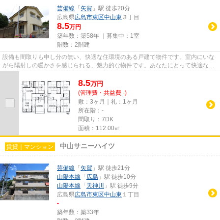
芸備線
「
矢賀
」駅 徒歩20分
広島県
広島市東区
中山東
３丁目
8.5
万円
築年数：築58年 ｜募集中：
1室
階数：2階建
設備も間取りも申し分の無い、快適な住環境のある戸建て物件です。室内にいな
がら陽射しの暖かさを感じられる、魅力的な物件です。あなたにとって快適な一
戸建てを、広島市東区の芸備...
8.5
万
円
(管理費・共益費 -)
敷：3ヶ月｜礼：1ヶ月
所在階：-
間取り：7DK
面積：112.00㎡
中山サニーハイツ
賃貸｜マンション
芸備線
「
矢賀
」駅 徒歩21分
山陽本線
「
広島
」駅 徒歩10分
山陽本線
「
天神川
」駅 徒歩9分
広島県
広島市東区
中山東
１丁目
-
築年数：築33年