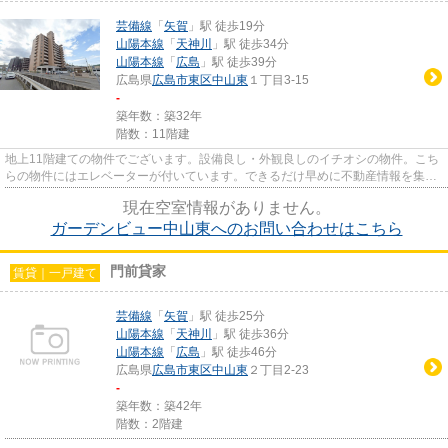
芸備線
「
矢賀
」駅 徒歩19分
山陽本線
「
天神川
」駅 徒歩34分
山陽本線
「
広島
」駅 徒歩39分
広島県
広島市東区
中山東
１丁目3-15
-
築年数：築32年
階数：11階建
地上11階建ての物件でございます。設備良し・外観良しのイチオシの物件。こち
らの物件にはエレベーターが付いています。できるだけ早めに不動産情報を集め
たい方は当社スタッフまでご...
現在空室情報がありません。
ガーデンビュー中山東へのお問い合わせはこちら
門前貸家
賃貸｜一戸建て
芸備線
「
矢賀
」駅 徒歩25分
山陽本線
「
天神川
」駅 徒歩36分
山陽本線
「
広島
」駅 徒歩46分
広島県
広島市東区
中山東
２丁目2-23
-
築年数：築42年
階数：2階建