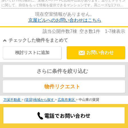
歩いて177mの場所に、業務スーパー FC広島中山店があります。造りとデザイン
に関して、自信をもって情報を提供できるマンションです。高ニーズな1フロア2
住戸の物件となっている、好評...
現在空室情報がありません。
京屋ビルへのお問い合わせはこちら
該当公開件数
7
棟 空き数
1
件
1-7
棟表示
チェックした物件をまとめて
検討リストに追加
お問い合わせ
さらに条件を絞り込む
物件リクエスト
万栄不動産
>
(賃貸)地域から探す
>
広島市東区
>
中山東の賃貸
電話でお問い合わせ