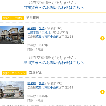
現在空室情報がありません。
門前貸家へのお問い合わせはこちら
早川貸家
賃貸｜一戸建て
芸備線
「
矢賀
」駅 徒歩26分
山陽本線
「
天神川
」駅 徒歩36分
広島県
広島市東区
中山東
２丁目2-18
-
築年数：築47年
階数：2階建
現在空室情報がありません。
早川貸家へのお問い合わせはこちら
京屋ビル
賃貸｜マンション
芸備線
「
矢賀
」駅 徒歩23分
広島県
広島市東区
中山東
２丁目2-13
-
築年数：築46年
階数：4階建