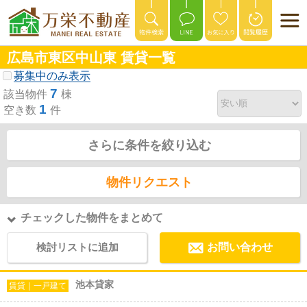
広島市東区中山東 賃貸一覧
募集中のみ表示
7
該当物件
棟
1
空き数
件
さらに条件を絞り込む
物件リクエスト
チェックした物件をまとめて
検討リストに追加
お問い合わせ
池本貸家
賃貸｜一戸建て