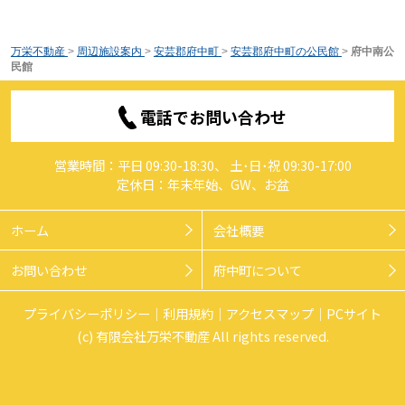
万栄不動産
>
周辺施設案内
>
安芸郡府中町
>
安芸郡府中町の公民館
>
府中南公
民館
電話でお問い合わせ
営業時間：平日 09:30-18:30、 土･日･祝 09:30-17:00
定休日：年末年始、GW、お盆
ホーム
会社概要
お問い合わせ
府中町について
プライバシーポリシー
利用規約
アクセスマップ
PCサイト
(c) 有限会社万栄不動産 All rights reserved.