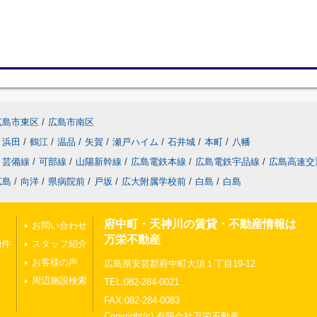
広島市東区
/
広島市南区
浜田
/
鶴江
/
温品
/
矢賀
/
瀬戸ハイム
/
石井城
/
本町
/
八幡
芸備線
/
可部線
/
山陽新幹線
/
広島電鉄本線
/
広島電鉄宇品線
/
広島高速交
広島
/
向洋
/
県病院前
/
戸坂
/
広大附属学校前
/
白島
/
白島
府中町・天神川の賃貸・不動産情報は
お問い合わせ
万栄不動産
物件
スタッフ紹介
お客様の声
広島県安芸郡府中町大須１丁目19-12
周辺施設検索
TEL:082-284-0021
FAX:082-284-0083
Copyright(c) 有限会社万栄不動産