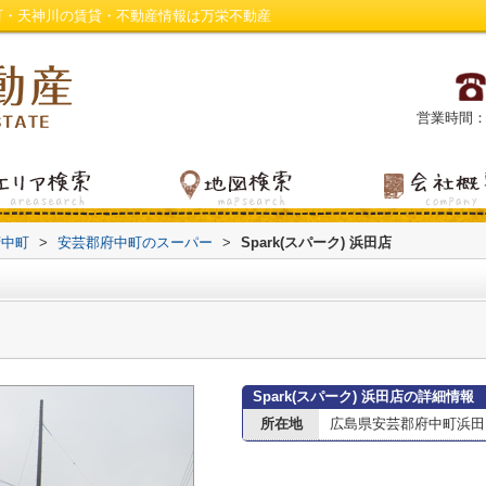
府中町・天神川の賃貸・不動産情報は万栄不動産
営業時間：平日
府中町
>
安芸郡府中町のスーパー
>
Spark(スパーク) 浜田店
Spark(スパーク) 浜田店の詳細情報
所在地
広島県安芸郡府中町浜田３