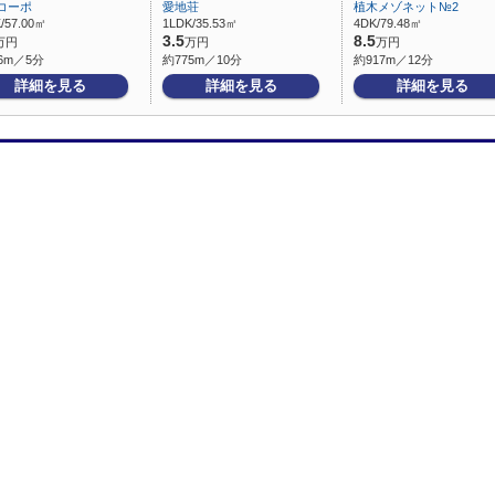
コーポ
愛地荘
植木メゾネット№2
/57.00㎡
1LDK/35.53㎡
4DK/79.48㎡
3.5
8.5
万円
万円
万円
6m／5分
約775m／10分
約917m／12分
詳細を見る
詳細を見る
詳細を見る