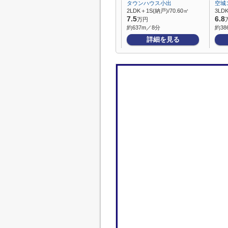
タウンハウス小出
空城
2LDK＋1S(納戸)/70.60㎡
3LDK
7.5
6.8
万円
約637m／8分
約38
詳細を見る