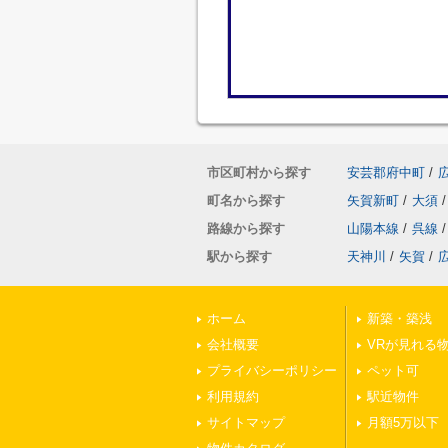
市区町村から探す
安芸郡府中町
/
町名から探す
矢賀新町
/
大須
/
路線から探す
山陽本線
/
呉線
/
駅から探す
天神川
/
矢賀
/
ホーム
新築・築浅
会社概要
VRが見れる
プライバシーポリシー
ペット可
利用規約
駅近物件
サイトマップ
月額5万以下