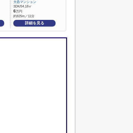
大呑マンション
3DK/54.18㎡
6
万円
約825m／11分
詳細を見る