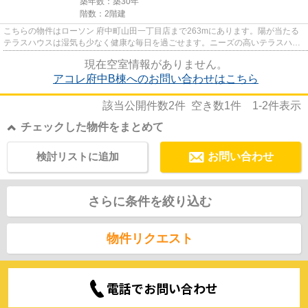
築年数：築30年
階数：2階建
こちらの物件はローソン 府中町山田一丁目店まで263mにあります。陽が当たる
テラスハウスは湿気も少なく健康な毎日を過ごせます。ニーズの高いテラスハウ
スで、自分だけのオシャレな空...
現在空室情報がありません。
アコレ府中B棟へのお問い合わせはこちら
該当公開件数
2
件 空き数
1
件
1-2
件表示
チェックした物件をまとめて
検討リストに追加
お問い合わせ
さらに条件を絞り込む
物件リクエスト
電話でお問い合わせ