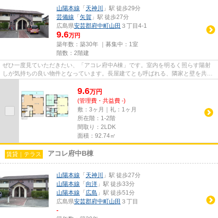
山陽本線
「
天神川
」駅 徒歩29分
芸備線
「
矢賀
」駅 徒歩27分
広島県
安芸郡府中町
山田
３丁目4-1
9.6
万円
築年数：築30年 ｜募集中：
1室
階数：2階建
ぜひ一度見ていただきたい、「アコレ府中A棟」です。室内を明るく照らす陽射
しが気持ちの良い物件となっています。長屋建てとも呼ばれる、隣家と壁を共有
する形のテラスハウスです。安...
9.6
万
円
(管理費・共益費 -)
敷：3ヶ月｜礼：1ヶ月
所在階：1-2階
間取り：2LDK
面積：92.74㎡
アコレ府中B棟
賃貸｜テラス
山陽本線
「
天神川
」駅 徒歩27分
山陽本線
「
向洋
」駅 徒歩33分
山陽本線
「
広島
」駅 徒歩51分
広島県
安芸郡府中町
山田
３丁目
-