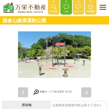
揚倉山健康運動公園
前
次
画像タップで拡大表示【
1
/1】
所在地
広島県安芸郡府中町山田５丁目5-1