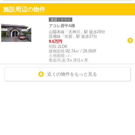
施設周辺の物件
賃貸｜テラス
アコレ府中A棟
山陽本線「天神川」駅 徒歩29分
芸備線「矢賀」駅 徒歩27分
9.6万円
間取:
2LDK
建物面積:
92.74㎡ / 28.05坪
土地面積:
- / -
敷金/礼金:
3ヶ月/1ヶ月
近くの物件をもっと見る