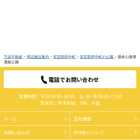
万栄不動産
>
周辺施設案内
>
安芸郡府中町
>
安芸郡府中町の公園
>
揚倉山健康
運動公園
電話でお問い合わせ
営業時間：平日 09:30-18:30、 土･日･祝 09:30-17:00
定休日：年末年始、GW、お盆
ホーム
会社概要
お問い合わせ
府中町について