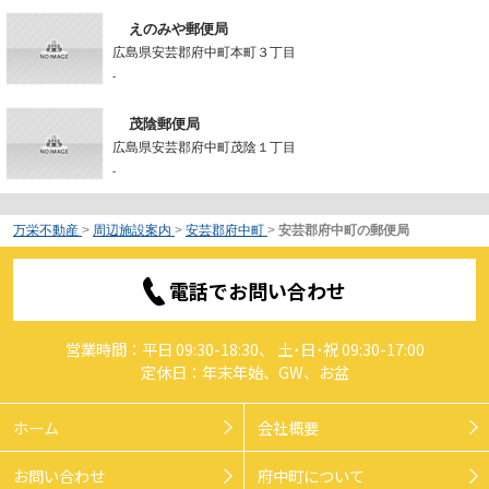
えのみや郵便局
広島県安芸郡府中町本町３丁目
-
茂陰郵便局
広島県安芸郡府中町茂陰１丁目
-
万栄不動産
>
周辺施設案内
>
安芸郡府中町
>
安芸郡府中町の郵便局
電話でお問い合わせ
営業時間：平日 09:30-18:30、 土･日･祝 09:30-17:00
定休日：年末年始、GW、お盆
ホーム
会社概要
お問い合わせ
府中町について