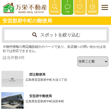
安芸郡府中町の郵便局
スポットを絞り込む
※物件情報の周辺施設紹介のページであり、各店舗への問い合わせは当
社では対応できません。
該当件数
4
件
西辻郵便局
広島県安芸郡府中町大須３丁目
-
安芸府中郵便局
広島県安芸郡府中町浜田本町
-