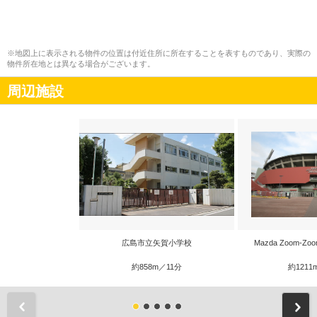
※地図上に表示される物件の位置は付近住所に所在することを表すものであり、実際の
物件所在地とは異なる場合がございます。
周辺施設
広島市立矢賀小学校
Mazda Zoom-
約858m／11分
約1211
前