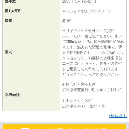
築年数
1985年 3月 (築41年)
種別/構造
マンション/鉄筋コンクリート
階建
4階建
当社イチオシの物件の「矢賀ビ
ル」。ぜひ一度ご覧ください。歩い
て289mのところに広島曙郵便局があ
ります。魅力的な駅近の物件で、駅
備考
まで徒歩9分です。こちらの物件はマ
ンションです。お客様の多種多様な
ニーズに応えるべく、数多くの物件
をご用意してお待ちしております。
どうぞこちらからご連絡ください。
有限会社万栄不動産
広島県安芸郡府中町大須１丁目19-1
取扱会社
2
TEL:082-284-0021
広島県知事 (12) 第4320号
情報の見方