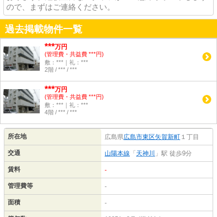
ので、まずはご連絡ください。
過去掲載物件一覧
***
万円
(管理費・共益費 ***円)
敷：***｜礼：***
2階 / *** / ***
***
万円
(管理費・共益費 ***円)
敷：***｜礼：***
4階 / *** / ***
所在地
広島県
広島市東区
矢賀新町
１丁目
交通
山陽本線
「
天神川
」駅 徒歩9分
賃料
-
管理費等
-
面積
-