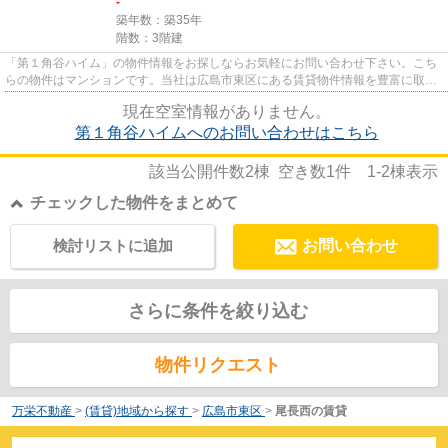
-
築年数：築35年
階数：3階建
「第１角谷ハイム」の物件情報をお探しならお気軽にお問い合わせ下さい。こち
らの物件はマンションです。当社は広島市東区にある賃貸物件情報を豊富に取り
扱っております。こだわりの...
現在空室情報がありません。
第１角谷ハイムへのお問い合わせはこちら
該当公開件数
2
棟 空き数
1
件
1-2
棟表示
チェックした物件をまとめて
検討リストに追加
お問い合わせ
さらに条件を絞り込む
物件リクエスト
万栄不動産
>
(賃貸)地域から探す
>
広島市東区
>
尾長西の賃貸