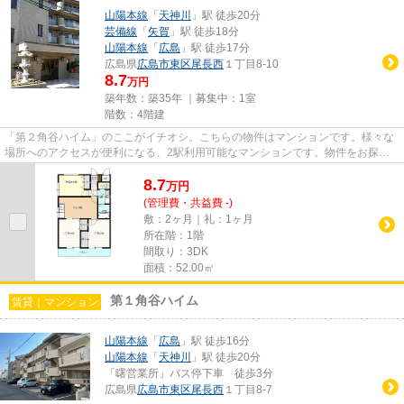
山陽本線
「
天神川
」駅 徒歩20分
芸備線
「
矢賀
」駅 徒歩18分
山陽本線
「
広島
」駅 徒歩17分
広島県
広島市東区
尾長西
１丁目8-10
8.7
万円
築年数：築35年 ｜募集中：
1室
階数：4階建
「第２角谷ハイム」のここがイチオシ。こちらの物件はマンションです。様々な
場所へのアクセスが便利になる、2駅利用可能なマンションです。物件をお探し
の方はこちらからお探しになり...
8.7
万
円
(管理費・共益費 -)
敷：2ヶ月｜礼：1ヶ月
所在階：1階
間取り：3DK
面積：52.00㎡
第１角谷ハイム
賃貸｜マンション
山陽本線
「
広島
」駅 徒歩16分
山陽本線
「
天神川
」駅 徒歩20分
「曙営業所」バス停下車 徒歩3分
広島県
広島市東区
尾長西
１丁目8-7