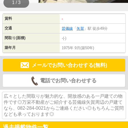
1 / 3
賃料
-
交通
芸備線
「
矢賀
」駅 徒歩49分
間取り(面積)
-(-)
築年月
1975年 9月(築50年)
メールでお問い合わせする(無料)
電話でお問い合わせする
広々とした間取りが魅力的な、開放感のある一戸建ての物
件です◎万栄不動産がご紹介する芸備線矢賀周辺の戸建て
なら、082-284-0021からご連絡ください◎もちろんご質問
なども承っております◎
過去掲載物件一覧