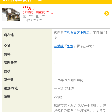
***
万円
(管理費・共益費 ***円)
敷：***｜礼：***
1-2階 / *** / ***
広島県
広島市東区
上温品
２丁目19-11
所在地
-5
交通
芸備線
「
矢賀
」駅 徒歩49分
賃料
-
管理費等
-
面積
-
築年数
1975年 9月 (築50年)
種別/構造
一戸建て/木造
階建
2階建
広島市東区近辺での物件情報：大好
評のあの物件「平川貸家」。子育て