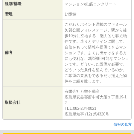
種別/構造
マンション/鉄筋コンクリート
階建
14階建
こだわりポイント満載のファミール
矢賀公園フォレステージ。駅から徒
歩10分に立地する、魅力的な駅近物
件です。造りとデザインに関して、
自信をもって情報を提供できるマン
備考
ションです。よくお出かけをする方
にも便利な、2駅利用可能なマンショ
ンです。どういった設備が必要で、
どういった条件を望んでいるのか。
ご希望の要素をできるだけ揃えた物
件をご紹介致します。
有限会社万栄不動産
広島県安芸郡府中町大須１丁目19-1
取扱会社
2
TEL:082-284-0021
広島県知事 (12) 第4320号
情報の見方