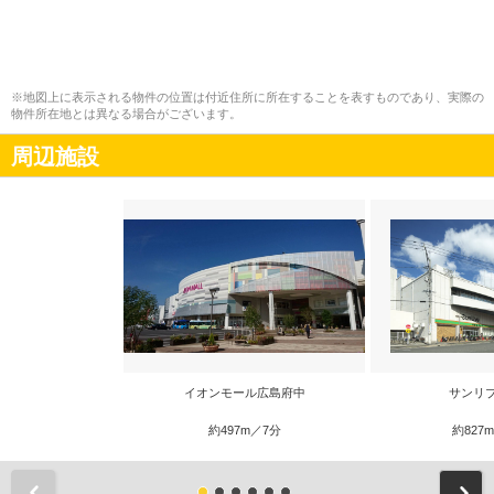
※地図上に表示される物件の位置は付近住所に所在することを表すものであり、実際の
物件所在地とは異なる場合がございます。
周辺施設
イオンモール広島府中
サンリ
約497m／7分
約827
前