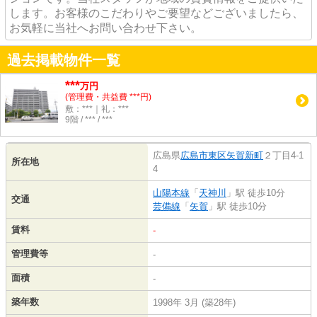
します。お客様のこだわりやご要望などございましたら、
お気軽に当社へお問い合わせ下さい。
過去掲載物件一覧
***
万円
(管理費・共益費 ***円)
敷：***｜礼：***
9階 / *** / ***
広島県
広島市東区
矢賀新町
２丁目4-1
所在地
4
山陽本線
「
天神川
」駅 徒歩10分
交通
芸備線
「
矢賀
」駅 徒歩10分
賃料
-
管理費等
-
面積
-
築年数
1998年 3月 (築28年)