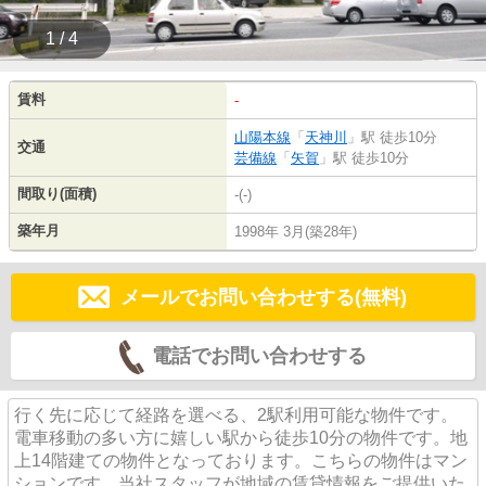
1 / 4
賃料
-
山陽本線
「
天神川
」駅 徒歩10分
交通
芸備線
「
矢賀
」駅 徒歩10分
間取り(面積)
-(-)
築年月
1998年 3月(築28年)
メールでお問い合わせする(無料)
電話でお問い合わせする
行く先に応じて経路を選べる、2駅利用可能な物件です。
電車移動の多い方に嬉しい駅から徒歩10分の物件です。地
上14階建ての物件となっております。こちらの物件はマン
ションです。当社スタッフが地域の賃貸情報をご提供いた