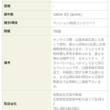
面積
-
築年数
1982年 8月 (築44年)
種別/構造
マンション/鉄筋コンクリート
階建
7階建
サンライズ曙：山陽本線広島にも近
くて便利。家から253mの位置に広島
曙郵便局があります。うっとりする
程綺麗な景色を眺められる、誰もが
憧れる物件です。セキュリティ、プ
備考
ライバシーもしっかりしており安心
なマンションです。山陽本線広島近
辺で、不動産に関する事でお困りな
ら、まずは082-284-0021から万栄不
動産までお気軽にご連絡下さいま
せ。
有限会社万栄不動産
広島県安芸郡府中町大須１丁目19-1
取扱会社
2
TEL:082-284-0021