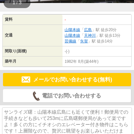
1 / 3
賃料
-
山陽本線
「
広島
」駅 徒歩20分
交通
山陽本線
「
天神川
」駅 徒歩13分
芸備線
「
矢賀
」駅 徒歩14分
間取り(面積)
-(-)
築年月
1982年 8月(築44年)
メールでお問い合わせする(無料)
電話でお問い合わせする
サンライズ曙：山陽本線広島にも近くて便利！郵便局での
手続きなども歩いて253mに広島曙郵便局があって楽です
よ！多くの方にイチオシのエレベーター付き物件はこちら
です！上層階なので、贅沢に眺望をお楽しみいただけま