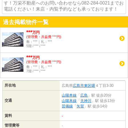
す！万栄不動産へのお問い合わせなら082-284-0021までお
電話ください！来店・内覧予約なども承っております！
過去掲載物件一覧
***
万円
(管理費・共益費 ***円)
敷：***｜礼：***
5階 / *** / ***
***
万円
(管理費・共益費 ***円)
敷：***｜礼：***
7階 / *** / ***
所在地
広島県
広島市東区
曙
４丁目3-30
山陽本線
「
広島
」駅 徒歩20分
交通
山陽本線
「
天神川
」駅 徒歩13分
芸備線
「
矢賀
」駅 徒歩14分
賃料
-
管理費等
-