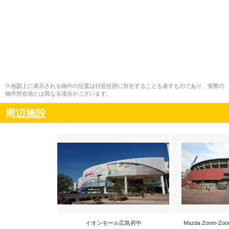
※地図上に表示される物件の位置は付近住所に所在することを表すものであり、実際の
物件所在地とは異なる場合がございます。
周辺施設
イオンモール広島府中
Mazda Zoom-