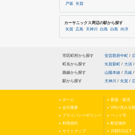
戸坂
矢賀
カーサニックス周辺の駅から探す
矢賀
広島
天神川
白島
白島
向洋
市区町村から探す
安芸郡府中町
/
町名から探す
矢賀新町
/
大須
/
路線から探す
山陽本線
/
呉線
/
駅から探す
天神川
/
矢賀
/
ホーム
新築・築浅
会社概要
VRが見れる
プライバシーポリシー
ペット可
利用規約
駅近物件
サイトマップ
月額5万以下