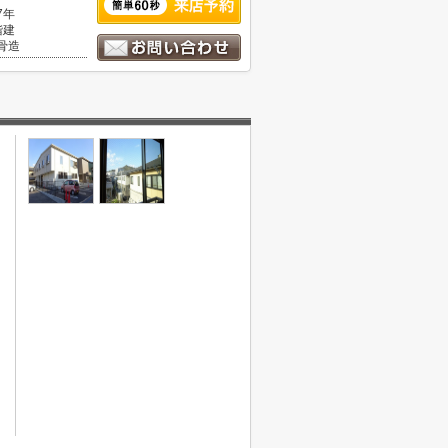
7年
階建
骨造