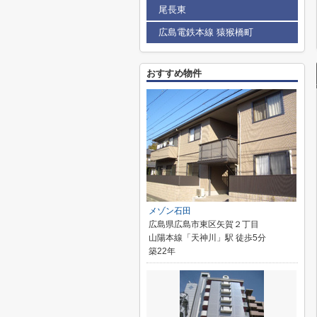
尾長東
広島電鉄本線 猿猴橋町
おすすめ物件
メゾン石田
広島県広島市東区矢賀２丁目
山陽本線「天神川」駅 徒歩5分
築22年