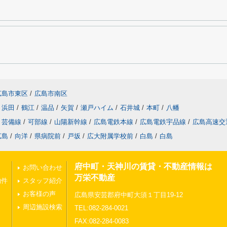
広島市東区
/
広島市南区
浜田
/
鶴江
/
温品
/
矢賀
/
瀬戸ハイム
/
石井城
/
本町
/
八幡
芸備線
/
可部線
/
山陽新幹線
/
広島電鉄本線
/
広島電鉄宇品線
/
広島高速交
広島
/
向洋
/
県病院前
/
戸坂
/
広大附属学校前
/
白島
/
白島
府中町・天神川の賃貸・不動産情報は
お問い合わせ
万栄不動産
物件
スタッフ紹介
お客様の声
広島県安芸郡府中町大須１丁目19-12
周辺施設検索
TEL:082-284-0021
FAX:082-284-0083