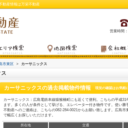
不動産情報は万栄不動産
営業時間：平日
島市東区
>
カーサニックス
クス
カーサニックス
の過去掲載物件情報
現況の確認はお気軽
カーサニックス：広島電鉄本線猿猴橋町にも近くて便利。こちらの平成31
ます。多くの人が条件として挙げる、エレベーター付き物件です。使い勝
不動産へのご連絡は、こちらの082-284-0021からお願い致します。広
で幅広くお探しいただけます。
所在地
交通