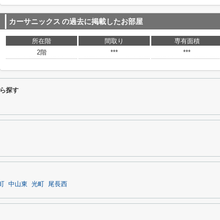
カーサニックス
の過去に掲載したお部屋
所在階
間取り
専有面積
2階
***
***
ら探す
町
中山東
光町
尾長西