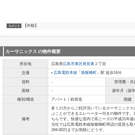
【外観】
コメント
カーサニックス
の物件概要
所在地
広島県
広島市東区
尾長東
２丁目
広島電鉄本線
「
猿猴橋町
」駅 徒歩16分
交通
賃料
-
管理費・共
面積
-
築年月（築
種別/構造
アパート / 鉄骨造
階建
多くの方からご好評頂いているカーサニックス
ぶことができるエレベーター付きの物件です。
備考
ちらです。快適な室内で高ニーズの平成31年
当社では広島電鉄本線猿猴橋町周辺の賃貸も取り
284-0021までお気軽にどうぞ。