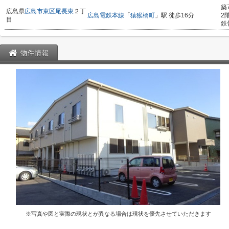
築
広島県
広島市東区
尾長東
２丁
広島電鉄本線
「
猿猴橋町
」駅 徒歩16分
2
目
鉄
物件情報
※写真や図と実際の現状とが異なる場合は現状を優先させていただきます