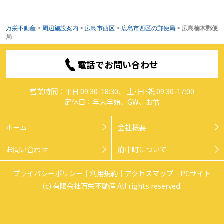
万栄不動産
>
周辺施設案内
>
広島市西区
>
広島市西区の郵便局
>
広島楠木郵便
局
電話でお問い合わせ
営業時間：平日 09:30-18:30、 土･日･祝 09:30-17:00
定休日：年末年始、GW、お盆
ホーム
会社概要
お問い合わせ
府中町について
プライバシーポリシー
利用規約
アクセスマップ
PCサイト
(c) 有限会社万栄不動産 All rights reserved.