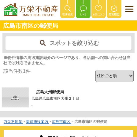
広島市南区の郵便局
スポットを絞り込む
※物件情報の周辺施設紹介のページであり、各店舗への問い合わせは当
社では対応できません。
該当件数
1
件
広島大州郵便局
広島県広島市南区大州２丁目
-
万栄不動産
>
周辺施設案内
>
広島市南区
>
広島市南区の郵便局