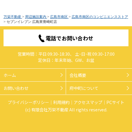
万栄不動産
>
周辺施設案内
>
広島市南区
>
広島市南区のコンビニエンスストア
>
セブンイレブン 広島東青崎町店
電話でお問い合わせ
営業時間：平日 09:30-18:30、 土･日･祝 09:30-17:00
定休日：年末年始、GW、お盆
ホーム
会社概要
お問い合わせ
府中町について
プライバシーポリシー
利用規約
アクセスマップ
PCサイト
(c) 有限会社万栄不動産 All rights reserved.