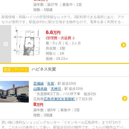
築年数：築37年 ｜募集中：
1室
階数：5階建
新着情報：和陽ハイツの空室情報ならコチラ。2駅利用できる場所にあり、アク
セスが便利です。駅徒歩9分に駅が立地する物件なので、電車を多く利用する方
にとって便利です。
6.6
万
円
(管理費・共益費 -)
敷：5ヶ月｜礼：1ヶ月
所在階：1階
間取り：1R
面積：29.23㎡
ハピネス矢賀
賃貸｜アパート
芸備線
「
矢賀
」駅 徒歩10分
山陽本線
「
天神川
」駅 徒歩10分
「矢賀新町2丁目」バス停下車 徒歩2分
広島県
広島市東区
矢賀新町
２丁目3-35
8
万円
築年数：築5年 ｜募集中：
2室
階数：3階建
買い物に便利なショッピングセンター「イオンモール広島府中」まで471mで
す。こだわりの条件として多い、駅徒歩10分の物件です。こちらの物件はアパー