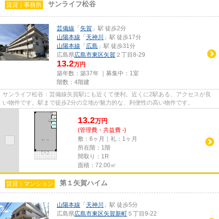
サンライフ松谷
賃貸｜事務所
芸備線
「
矢賀
」駅 徒歩2分
山陽本線
「
天神川
」駅 徒歩17分
山陽本線
「
広島
」駅 徒歩31分
広島県
広島市東区
矢賀
２丁目8-29
13.2
万円
築年数：築37年 ｜募集中：
1室
階数：4階建
サンライフ松谷：芸備線矢賀駅にも近くて便利。近くに2駅ある、アクセスが良
い物件です。駅まで徒歩2分の立地が魅力的な、利便性の高い物件です。
13.2
万
円
(管理費・共益費 -)
敷：6ヶ月｜礼：1ヶ月
所在階：1階
間取り：1R
面積：72.00㎡
第１矢賀ハイム
賃貸｜マンション
山陽本線
「
天神川
」駅 徒歩5分
広島県
広島市東区
矢賀新町
５丁目9-22