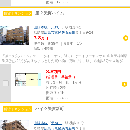
面積：17.68㎡
第２矢賀ハイム
賃貸｜マンション
山陽本線
「
天神川
」駅 徒歩3分
広島県
広島市東区
矢賀新町
５丁目9-24
3.8
万円
築年数：築38年 ｜募集中：
1室
階数：4階建
「第２矢賀ハイム」のここがイチオシ。近くにはデイリーヤマザキ 広島天神川駅
前店(徒歩2分)がありちょっとした買い物に便利です。駅まで徒歩3分の立地が魅
力的な、利便性の高い物件で...
3.8
万
円
(管理費・共益費 -)
敷：3ヶ月｜礼：1ヶ月
所在階：2階
間取り：1K
面積：23.43㎡
ハイツ矢賀新町Ⅰ
賃貸｜マンション
山陽本線
「
天神川
」駅 徒歩10分
広島県
広島市東区
矢賀新町
２丁目