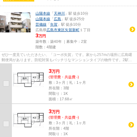
山陽本線
「
天神川
」駅 徒歩10分
山陽本線
「
広島
」駅 徒歩25分
芸備線
「
矢賀
」駅 徒歩10分
広島県
広島市東区
矢賀新町
１丁目
3
万円
築年数：築40年 ｜募集中：
2室
階数：4階建
ぜひ一度見ていただきたい、「コーポ矢賀」です。家から257mの場所に広島曙
郵便局があります。防犯対策もバッチリなマンションタイプの物件です。2駅利
用できる場所にあり、アクセスが...
3
万
円
(管理費・共益費 -)
敷：3ヶ月｜礼：1ヶ月
所在階：3階
間取り：1K
面積：17.68㎡
3
万
円
(管理費・共益費 -)
敷：3ヶ月｜礼：1ヶ月
所在階：4階
間取り：1K