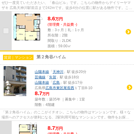
ぜひ一度見ていただきたい、「春山ビル」です。こちらの物件からデイリーヤマ
ザキ 広島天神川駅前店まで242mです。徒歩4分の位置に駅がある物件です。こち
らの物件はマンションです。...
8.6
万
円
(管理費・共益費 -)
敷：3ヶ月｜礼：1ヶ月
所在階：2階
間取り：2LDK
面積：59.00㎡
第２角谷ハイム
賃貸｜マンション
山陽本線
「
天神川
」駅 徒歩20分
芸備線
「
矢賀
」駅 徒歩18分
山陽本線
「
広島
」駅 徒歩17分
広島県
広島市東区
尾長西
１丁目8-10
8.7
万円
築年数：築35年 ｜募集中：
1室
階数：4階建
「第２角谷ハイム」のここがイチオシ。こちらの物件はマンションです。様々な
場所へのアクセスが便利になる、2駅利用可能なマンションです。物件をお探し
の方はこちらからお探しになり...
8.7
万
円
(管理費・共益費 -)