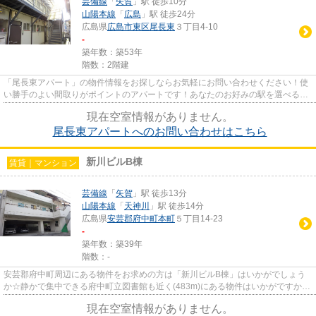
芸備線
「
矢賀
」駅 徒歩10分
山陽本線
「
広島
」駅 徒歩24分
広島県
広島市東区
尾長東
３丁目4-10
-
築年数：築53年
階数：2階建
「尾長東アパート」の物件情報をお探しならお気軽にお問い合わせください！使
い勝手のよい間取りがポイントのアパートです！あなたのお好みの駅を選べる2
駅利用可のアパートです！賑や...
現在空室情報がありません。
尾長東アパートへのお問い合わせはこちら
新川ビルB棟
賃貸｜マンション
芸備線
「
矢賀
」駅 徒歩13分
山陽本線
「
天神川
」駅 徒歩14分
広島県
安芸郡府中町
本町
５丁目14-23
-
築年数：築39年
階数：-
安芸郡府中町周辺にある物件をお求めの方は「新川ビルB棟」はいかがでしょう
か☆静かで集中できる府中町立図書館も近く(483m)にある物件はいかがですか☆
外装にこだわったオシャレなデザ...
現在空室情報がありません。