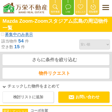
Mazda Zoom-Zoomスタジアム広島の周辺物件
一覧
募集中のみ表示
54
該当物件
件
15
空き数
件
さらに条件を絞り込む
物件リクエスト
チェックした物件をまとめて
検討リストに追加
お問い合わせ
コーポ矢賀
賃貸｜マンション