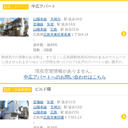
中広アパート
賃貸｜アパート
山陽本線
「
天神川
」駅 徒歩16分
芸備線
「
矢賀
」駅 徒歩14分
山陽本線
「
広島
」駅 徒歩21分
広島県
広島市東区
尾長東
１丁目4-14
-
築年数：築48年
階数：2階建
郵便局での用事がある際は、すぐ近くに広島曙郵便局(426m)があるのでスムーズ
に済ませられます☆ゆとりの空間を持つ1フロア1住戸のアパート☆使い勝手のい
いコンパクトな間取りが特徴☆周...
現在空室情報がありません。
中広アパートへのお問い合わせはこちら
ビルド曙
賃貸｜店舗事務所
芸備線
「
矢賀
」駅 徒歩11分
山陽本線
「
天神川
」駅 徒歩13分
山陽本線
「
広島
」駅 徒歩22分
広島県
広島市東区
曙
５丁目2-13
-
築年数：築36年