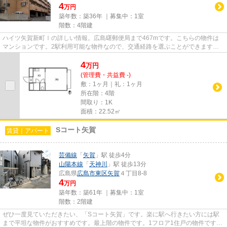
4
万円
築年数：築36年 ｜募集中：
1室
階数：4階建
ハイツ矢賀新町Ⅰの詳しい情報。広島曙郵便局まで467mです。こちらの物件は
マンションです。2駅利用可能な物件なので、交通経路を選ぶことができます。
当社スタッフが地域の賃貸情報を...
4
万
円
(管理費・共益費 -)
敷：1ヶ月｜礼：1ヶ月
所在階：4階
間取り：1K
面積：22.52㎡
Sコート矢賀
賃貸｜アパート
芸備線
「
矢賀
」駅 徒歩4分
山陽本線
「
天神川
」駅 徒歩13分
広島県
広島市東区
矢賀
４丁目8-8
4
万円
築年数：築61年 ｜募集中：
1室
階数：2階建
ぜひ一度見ていただきたい、「Sコート矢賀」です。楽に駅へ行きたい方には駅
まで平坦な物件がおすすめです。最上階の物件です。1フロア1住戸の物件です。