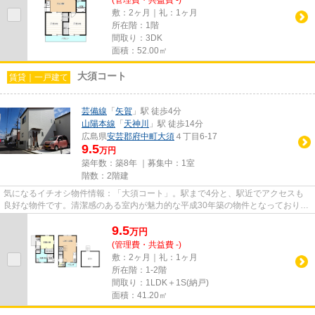
敷：2ヶ月｜礼：1ヶ月
所在階：1階
間取り：3DK
面積：52.00㎡
大須コート
賃貸｜一戸建て
芸備線
「
矢賀
」駅 徒歩4分
山陽本線
「
天神川
」駅 徒歩14分
広島県
安芸郡府中町
大須
４丁目6-17
9.5
万円
築年数：築8年 ｜募集中：
1室
階数：2階建
気になるイチオシ物件情報：「大須コート」。駅まで4分と、駅近でアクセスも
良好な物件です。清潔感のある室内が魅力的な平成30年築の物件となっており、
一押しです。こちらの物件は一...
9.5
万
円
(管理費・共益費 -)
敷：2ヶ月｜礼：1ヶ月
所在階：1-2階
間取り：1LDK＋1S(納戸)
面積：41.20㎡