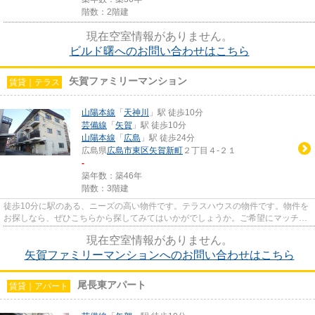
階数：2階建
現在空室情報がありません。
ビルド曙へのお問い合わせはこちら
矢賀ファミリーマンション
賃貸｜テラス
山陽本線
「
天神川
」駅 徒歩10分
芸備線
「
矢賀
」駅 徒歩10分
山陽本線
「
広島
」駅 徒歩24分
広島県
広島市東区
矢賀新町
２丁目４-２１
-
築年数：築46年
階数：3階建
徒歩10分に駅のある、ニーズの高い物件です。テラスハウスの物件です。物件を
お探しなら、ぜひこちらから探してみてはいかがでしょうか。ご希望にマッチし
た物件を見つけるチャンスで...
現在空室情報がありません。
矢賀ファミリーマンションへのお問い合わせはこちら
尾長東アパート
賃貸｜アパート