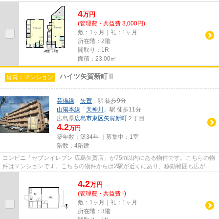
広島市東区エリアにある賃貸情...
4
万
円
(管理費・共益費 3,000円)
敷：1ヶ月｜礼：1ヶ月
所在階：2階
間取り：1R
面積：23.00㎡
ハイツ矢賀新町Ⅱ
賃貸｜マンション
芸備線
「
矢賀
」駅 徒歩9分
山陽本線
「
天神川
」駅 徒歩11分
広島県
広島市東区
矢賀新町
２丁目
4.2
万円
築年数：築34年 ｜募集中：
1室
階数：4階建
コンビニ「セブンイレブン 広島矢賀店」が75m以内にある物件です。こちらの物
件はマンションです。こちらの物件からは2駅が近くにあり、移動範囲も広がり
ます。駅から徒歩9分にある物...
4.2
万
円
(管理費・共益費 -)
敷：1ヶ月｜礼：1ヶ月
所在階：3階