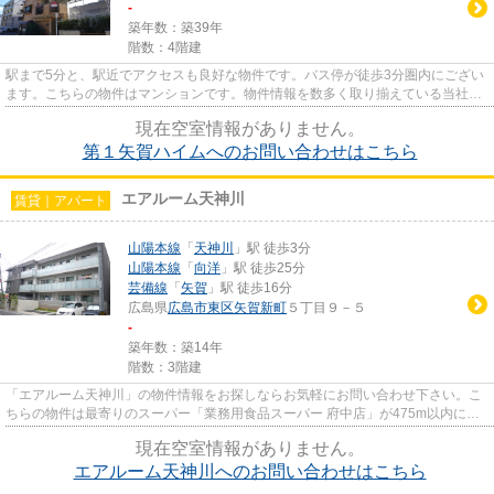
-
築年数：築39年
階数：4階建
駅まで5分と、駅近でアクセスも良好な物件です。バス停が徒歩3分圏内にござい
ます。こちらの物件はマンションです。物件情報を数多く取り揃えている当社
は、お客様のライフスタイルに...
現在空室情報がありません。
第１矢賀ハイムへのお問い合わせはこちら
エアルーム天神川
賃貸｜アパート
山陽本線
「
天神川
」駅 徒歩3分
山陽本線
「
向洋
」駅 徒歩25分
芸備線
「
矢賀
」駅 徒歩16分
広島県
広島市東区
矢賀新町
５丁目９－５
-
築年数：築14年
階数：3階建
「エアルーム天神川」の物件情報をお探しならお気軽にお問い合わせ下さい。こ
ちらの物件は最寄りのスーパー「業務用食品スーパー 府中店」が475m以内にあ
ります。付近にある2つの駅は...
現在空室情報がありません。
エアルーム天神川へのお問い合わせはこちら