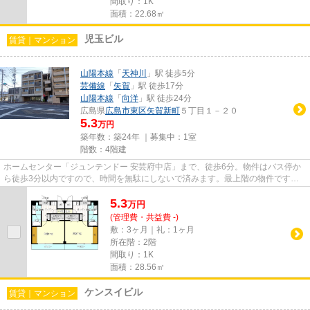
間取り：1K
面積：22.68㎡
児玉ビル
賃貸｜マンション
山陽本線
「
天神川
」駅 徒歩5分
芸備線
「
矢賀
」駅 徒歩17分
山陽本線
「
向洋
」駅 徒歩24分
広島県
広島市東区
矢賀新町
５丁目１－２０
5.3
万円
築年数：築24年 ｜募集中：
1室
階数：4階建
ホームセンター「ジュンテンドー 安芸府中店」まで、徒歩6分。物件はバス停か
ら徒歩3分以内ですので、時間を無駄にしないで済みます。最上階の物件です。
こちらの物件はマンションです...
5.3
万
円
(管理費・共益費 -)
敷：3ヶ月｜礼：1ヶ月
所在階：2階
間取り：1K
面積：28.56㎡
ケンスイビル
賃貸｜マンション