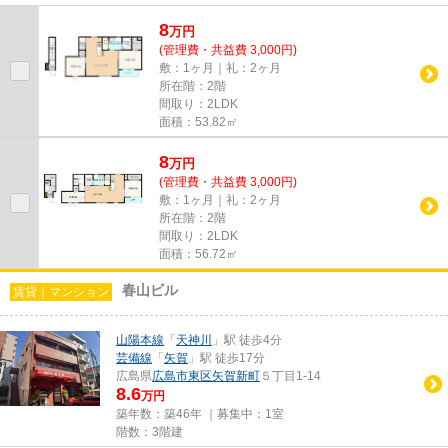
トです。築5年でしっかりとした作...
8
万
円
(管理費・共益費 3,000円)
敷：1ヶ月｜礼：2ヶ月
所在階：2階
間取り：2LDK
面積：53.82㎡
8
万
円
(管理費・共益費 3,000円)
敷：1ヶ月｜礼：2ヶ月
所在階：2階
間取り：2LDK
面積：56.72㎡
春山ビル
賃貸｜マンション
山陽本線
「
天神川
」駅 徒歩4分
芸備線
「
矢賀
」駅 徒歩17分
広島県
広島市東区
矢賀新町
５丁目1-14
8.6
万円
築年数：築46年 ｜募集中：
1室
階数：3階建