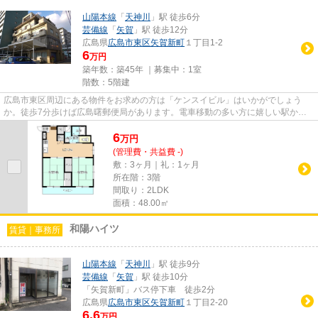
山陽本線
「
天神川
」駅 徒歩6分
芸備線
「
矢賀
」駅 徒歩12分
広島県
広島市東区
矢賀新町
１丁目1-2
6
万円
築年数：築45年 ｜募集中：
1室
階数：5階建
広島市東区周辺にある物件をお求めの方は「ケンスイビル」はいかがでしょう
か。徒歩7分歩けば広島曙郵便局があります。電車移動の多い方に嬉しい駅から
徒歩6分の物件です。造りとデザ...
6
万
円
(管理費・共益費 -)
敷：3ヶ月｜礼：1ヶ月
所在階：3階
間取り：2LDK
面積：48.00㎡
和陽ハイツ
賃貸｜事務所
山陽本線
「
天神川
」駅 徒歩9分
芸備線
「
矢賀
」駅 徒歩10分
「矢賀新町」バス停下車 徒歩2分
広島県
広島市東区
矢賀新町
１丁目2-20
6.6
万円