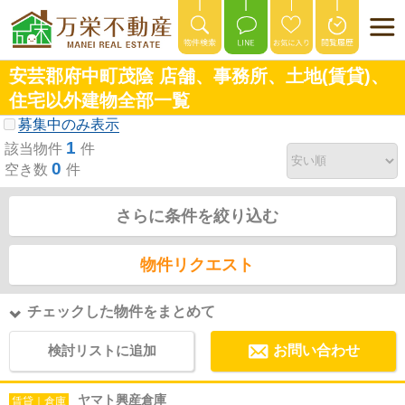
安芸郡府中町茂陰 店舗、事務所、土地(賃貸)、
住宅以外建物全部一覧
募集中のみ表示
1
該当物件
件
0
空き数
件
さらに条件を絞り込む
物件リクエスト
チェックした物件をまとめて
検討リストに追加
お問い合わせ
ヤマト興産倉庫
賃貸｜倉庫