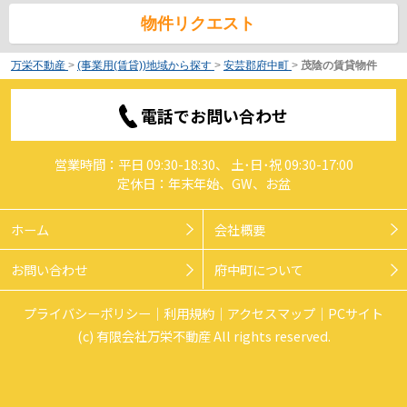
物件リクエスト
万栄不動産
>
(事業用(賃貸))地域から探す
>
安芸郡府中町
>
茂陰の賃貸物件
電話でお問い合わせ
営業時間：平日 09:30-18:30、 土･日･祝 09:30-17:00
定休日：年末年始、GW、お盆
ホーム
会社概要
お問い合わせ
府中町について
プライバシーポリシー
利用規約
アクセスマップ
PCサイト
(c) 有限会社万栄不動産 All rights reserved.