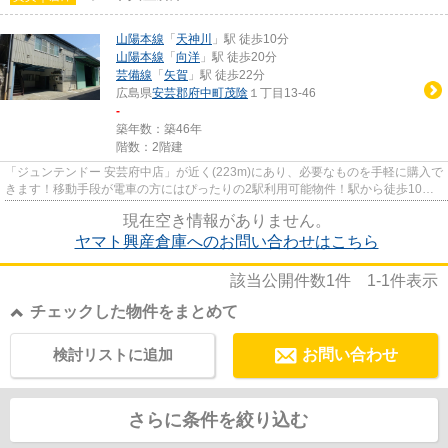
山陽本線
「
天神川
」駅 徒歩10分
山陽本線
「
向洋
」駅 徒歩20分
芸備線
「
矢賀
」駅 徒歩22分
広島県
安芸郡府中町
茂陰
１丁目13-46
-
築年数：築46年
階数：2階建
「ジュンテンドー 安芸府中店」が近く(223m)にあり、必要なものを手軽に購入で
きます！移動手段が電車の方にはぴったりの2駅利用可能物件！駅から徒歩10分
に立地する、魅力的な駅近物...
現在空き情報がありません。
ヤマト興産倉庫へのお問い合わせはこちら
該当公開件数
1
件
1-1
件表示
チェックした物件をまとめて
検討リストに追加
お問い合わせ
さらに条件を絞り込む