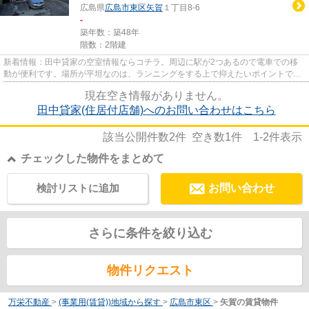
広島県
広島市東区
矢賀
１丁目8-6
-
築年数：築48年
階数：2階建
新着情報：田中貸家の空室情報ならコチラ。周辺に駅が2つあるので電車での移
動が便利です。場所が平坦なのは、ランニングをする上で抑えたいポイントです
ね。
現在空き情報がありません。
田中貸家(住居付店舗)へのお問い合わせはこちら
該当公開件数
2
件 空き数
1
件
1-2
件表示
チェックした物件をまとめて
検討リストに追加
お問い合わせ
さらに条件を絞り込む
物件リクエスト
万栄不動産
>
(事業用(賃貸))地域から探す
>
広島市東区
>
矢賀の賃貸物件