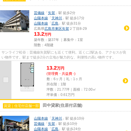
芸備線
「
矢賀
」駅 徒歩2分
山陽本線
「
天神川
」駅 徒歩17分
山陽本線
「
広島
」駅 徒歩31分
広島県
広島市東区
矢賀
２丁目8-29
13.2
万円
築年数：築37年 ｜募集中：
1室
階数：4階建
サンライフ松谷：芸備線矢賀駅にも近くて便利。近くに2駅ある、アクセスが良
い物件です。駅まで徒歩2分の立地が魅力的な、利便性の高い物件です。
13.2
万
円
(管理費・共益費 -)
敷：6ヶ月｜礼：1ヶ月
所在階：1階
坪数：21.77坪｜面積：72.00㎡
坪単価：
0.61
万円
田中貸家(住居付店舗)
賃貸｜住宅付店舗一部
山陽本線
「
天神川
」駅 徒歩10分
芸備線
「
矢賀
」駅 徒歩10分
山陽本線
「
広島
」駅 徒歩24分