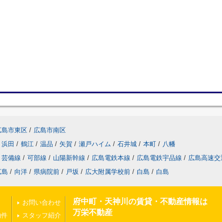
広島市東区
/
広島市南区
浜田
/
鶴江
/
温品
/
矢賀
/
瀬戸ハイム
/
石井城
/
本町
/
八幡
芸備線
/
可部線
/
山陽新幹線
/
広島電鉄本線
/
広島電鉄宇品線
/
広島高速交
広島
/
向洋
/
県病院前
/
戸坂
/
広大附属学校前
/
白島
/
白島
府中町・天神川の賃貸・不動産情報は
お問い合わせ
万栄不動産
物件
スタッフ紹介