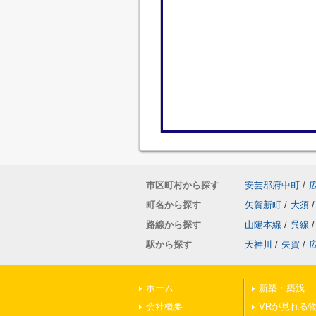
市区町村から探す
安芸郡府中町
/
町名から探す
矢賀新町
/
大須
/
路線から探す
山陽本線
/
呉線
/
駅から探す
天神川
/
矢賀
/
ホーム
新築・築浅
会社概要
VRが見れる