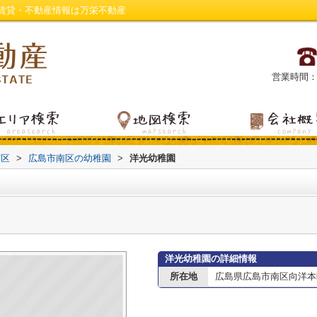
賃貸・不動産情報は万栄不動産
営業時間：平日
南区
>
広島市南区の幼稚園
>
洋光幼稚園
洋光幼稚園の詳細情報
所在地
広島県広島市南区向洋本町1