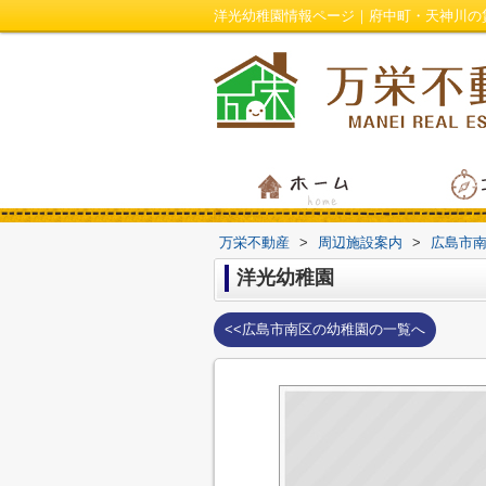
洋光幼稚園情報ページ｜府中町・天神川の
万栄不動産
>
周辺施設案内
>
広島市
洋光幼稚園
<<広島市南区の幼稚園の一覧へ