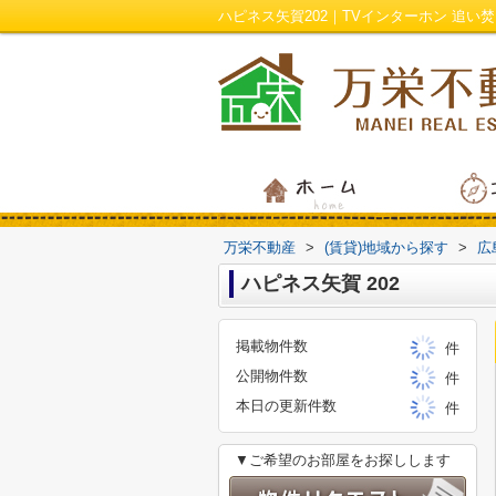
万栄不動産
>
(賃貸)地域から探す
>
広
ハピネス矢賀 202
掲載物件数
件
公開物件数
件
本日の更新件数
件
▼ご希望のお部屋をお探しします