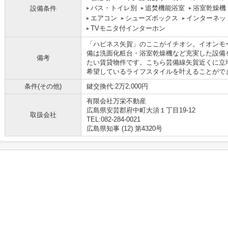
バス・トイレ別
追焚機能浴室
浴室乾燥機
設備条件
エアコン
シューズボックス
インターネッ
TVモニタ付インターホン
「ハピネス矢賀」のここがイチオシ。イオンモ
備は洗面化粧台・浴室乾燥機など充実した設備
備考
たい賃貸物件です。こちら芸備線矢賀近くに立
希望しているライフスタイルを叶えることがで
条件(その他)
鍵交換代:2万2,000円
有限会社万栄不動産
広島県安芸郡府中町大須１丁目19-12
取扱会社
TEL:082-284-0021
広島県知事 (12) 第4320号