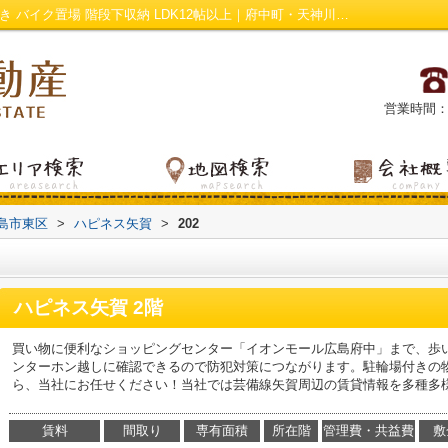
ハピネス矢賀202｜TVインターホン 追い焚き バイク置場 階段下収納 LDK12帖以上｜府中町・天神川の賃貸・不動産情報は万栄不動産
営業時間：平日
島市東区
>
ハピネス矢賀
>
202
ハピネス矢賀 2階
買い物に便利なショッピングセンター「イオンモール広島府中」まで、歩
ンターホン越しに確認できるので防犯対策につながります。駐輪場付きの
ら、当社にお任せください！当社では芸備線矢賀周辺の賃貸情報を多種多
賃料
間取り
専有面積
所在階
管理費・共益費
敷