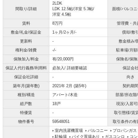
2LDK
間取り/詳細
LDK 12.5帖
/
洋室 5.3帖
/
面積/バルコ
洋室 4.5帖
賃料
8万円
管理費・共
敷金/礼金/保証金
1ヶ月/2ヶ月/-
償却/敷
更新料
-
敷金積み
権利金/雑費
-/-
駐車場/月額
保険加入/料金
有/20,000円
保険名/保険
保証人代行義務/利用料
必加入/
詳細要確認
保証会
保証会社詳細
-
向き
築年月(築年数)
2021年 2月 (築5年)
契約期
種別/構造
アパート/木造
部屋/所在階
総戸数
18戸
現況/入居可
特優賃
-
取引態様/賃
物件番号
59548051
取引条件の有
室内洗濯機置場
バルコニー
プロパンガス
駐輪場
バイク置場あり
ガスコンロ
コン