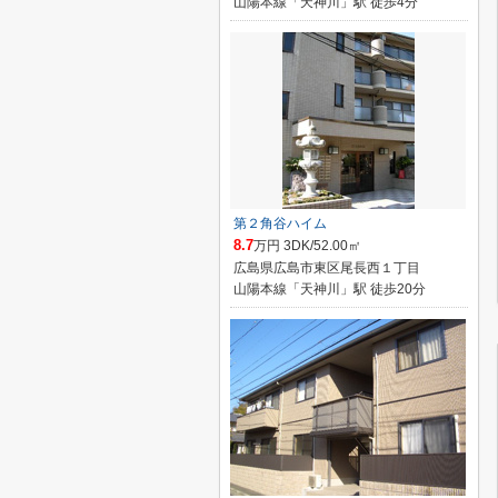
山陽本線「天神川」駅 徒歩4分
第２角谷ハイム
8.7
万円 3DK/52.00㎡
広島県広島市東区尾長西１丁目
山陽本線「天神川」駅 徒歩20分