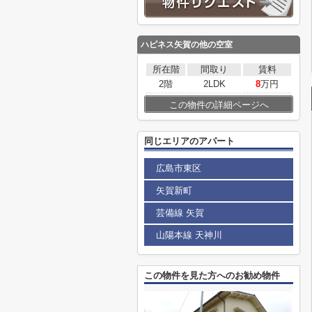
ハピネス矢賀
の他の空室
所在階
間取り
賃料
2階
2LDK
8
万円
この物件の詳細ページへ
同じエリアのアパート
広島市東区
矢賀新町
芸備線 矢賀
山陽本線 天神川
この物件を見た方へのお勧め物件