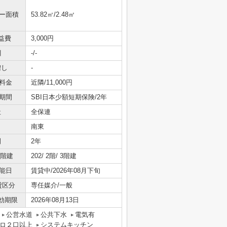
ニー面積
53.82㎡/2.48㎡
益費
3,000円
引
-/-
増し
-
料金
近隣/11,000円
期間
SBI日本少額短期保険/2年
社
全保連
南東
間
2年
/階建
202/ 2階/ 3階建
能日
賃貸中/2026年08月下旬
貸区分
専任媒介/一般
効期限
2026年08月13日
公営水道
公共下水
電気有
ロ２口以上
システムキッチン