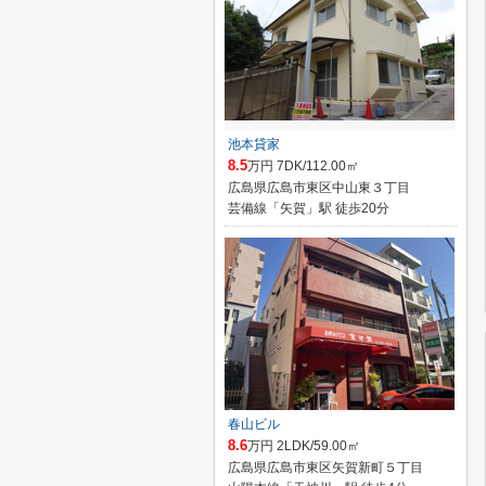
池本貸家
8.5
万円 7DK/112.00㎡
広島県広島市東区中山東３丁目
芸備線「矢賀」駅 徒歩20分
春山ビル
8.6
万円 2LDK/59.00㎡
広島県広島市東区矢賀新町５丁目