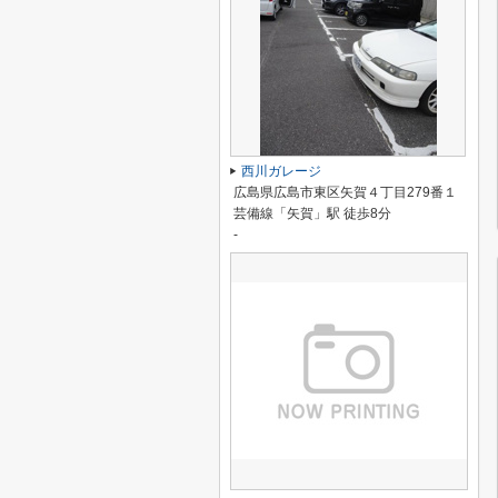
西川ガレージ
広島県広島市東区矢賀４丁目279番１
芸備線「矢賀」駅 徒歩8分
-