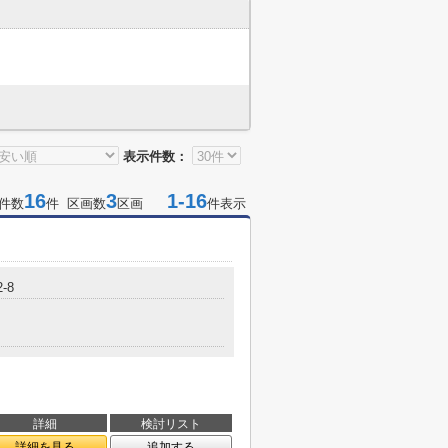
表示件数：
16
3
1-16
件数
件 区画数
区画
件表示
-8
詳細
検討リスト
詳細を見る
追加する