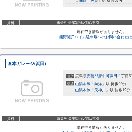
芸備線
「
矢賀
」駅 徒歩37分
敷金/礼金/保証金/償却/敷引
賃料
現在空き情報がありません。
熊野瀬戸ハイム駐車場へのお問い合わせは
倉本ガレージ(浜田)
広島県
安芸郡府中町
浜田
２丁目61
住所
交通
山陽本線
「
向洋
」駅 徒歩20分
山陽本線
「
天神川
」駅 徒歩19分
敷金/礼金/保証金/償却/敷引
賃料
現在空き情報がありません。