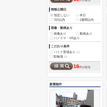
件が該当
情報公開日
指定しない
本日
3日以内
1週間以内
画像・動画あり
画像あり
動画あり
パノラマ・VRあり
こだわり条件
バイク置場あり
(-)
駐輪場
(-)
16
件が該当
新着物件