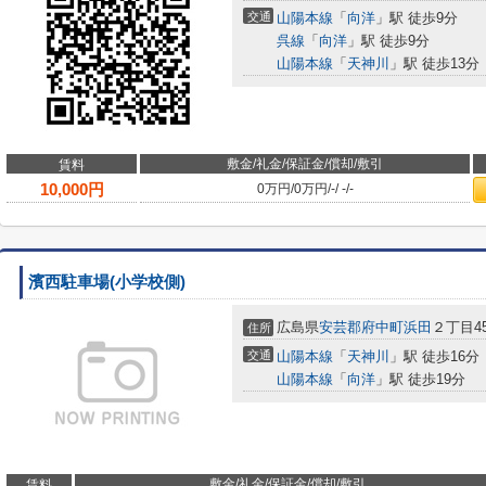
交通
山陽本線
「
向洋
」駅 徒歩9分
呉線
「
向洋
」駅 徒歩9分
山陽本線
「
天神川
」駅 徒歩13分
敷金/礼金/保証金/償却/敷引
賃料
10,000
円
0万円
/
0万円
/
-
/
-
/
-
濱西駐車場(小学校側)
広島県
安芸郡府中町
浜田
２丁目45
住所
交通
山陽本線
「
天神川
」駅 徒歩16分
山陽本線
「
向洋
」駅 徒歩19分
敷金/礼金/保証金/償却/敷引
賃料