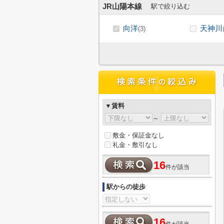
JR山陽本線
駅で絞り込む
向洋
天神川
(3)
▼賃料
～
敷金・保証金なし
礼金・敷引なし
16
件が該当
駅からの徒歩
16