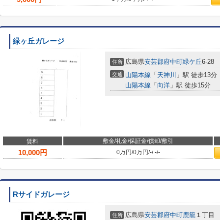
緑ヶ丘ガレージ
広島県
安芸郡府中町
緑ケ丘
6-28
住所
交通
山陽本線
「
天神川
」駅 徒歩13分
山陽本線
「
向洋
」駅 徒歩15分
敷金/礼金/保証金/償却/敷引
賃料
10,000
円
0万円
/
0万円
/
-
/
-
/
-
Rサイドガレージ
広島県
安芸郡府中町
鹿籠
１丁目
住所