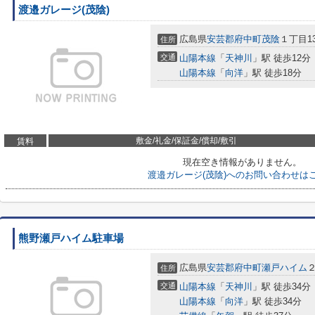
渡邉ガレージ(茂陰)
広島県
安芸郡府中町
茂陰
１丁目13
住所
交通
山陽本線
「
天神川
」駅 徒歩12分
山陽本線
「
向洋
」駅 徒歩18分
敷金/礼金/保証金/償却/敷引
賃料
現在空き情報がありません。
渡邉ガレージ(茂陰)へのお問い合わせは
熊野瀬戸ハイム駐車場
広島県
安芸郡府中町
瀬戸ハイム
２
住所
交通
山陽本線
「
天神川
」駅 徒歩34分
山陽本線
「
向洋
」駅 徒歩34分