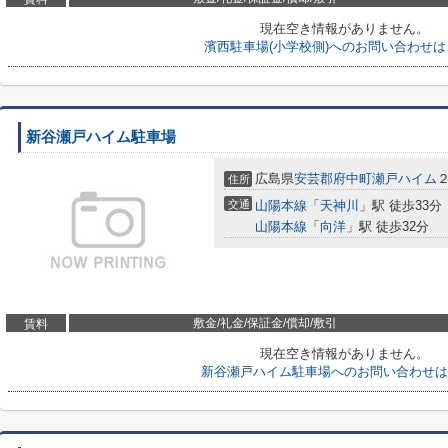
現在空き情報がありません。
濱西駐車場(小学校側)へのお問い合わせは
新谷瀬戸ハイム駐車場
広島県
安芸郡府中町
瀬戸ハイム
２
住所
交通
山陽本線
「
天神川
」駅 徒歩33分
山陽本線
「
向洋
」駅 徒歩32分
敷金/礼金/保証金/償却/敷引
賃料
現在空き情報がありません。
新谷瀬戸ハイム駐車場へのお問い合わせは