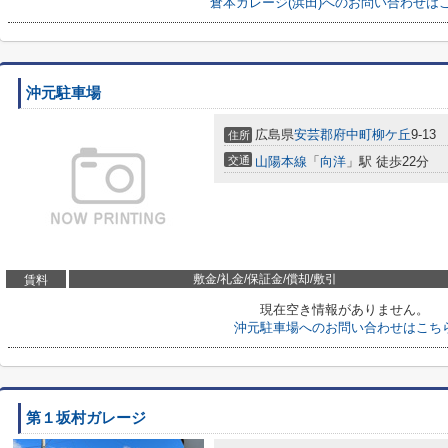
倉本ガレージ(浜田)へのお問い合わせは
沖元駐車場
広島県
安芸郡府中町
柳ケ丘
9-13
住所
交通
山陽本線
「
向洋
」駅 徒歩22分
敷金/礼金/保証金/償却/敷引
賃料
現在空き情報がありません。
沖元駐車場へのお問い合わせはこち
第１坂村ガレージ