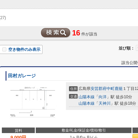
(27)
16
件が該当
並び順：
空き物件のみ表示
該当公開
田村ガレージ
広島県
安芸郡府中町
鹿籠
１丁目12
住所
交通
山陽本線
「
向洋
」駅 徒歩10分
山陽本線
「
天神川
」駅 徒歩18分
敷金/礼金/保証金/償却/敷引
賃料
9,000
円
1ヶ月
/
0ヶ月
/
-
/
-
/
-