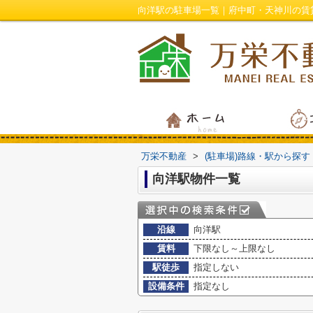
向洋駅の駐車場一覧｜府中町・天神川の賃
万栄不動産
>
(駐車場)路線・駅から探す
向洋駅物件一覧
沿線
向洋駅
賃料
下限なし～上限なし
駅徒歩
指定しない
設備条件
指定なし