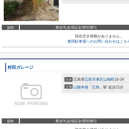
敷金/礼金/保証金/償却/敷引
賃料
現在空き情報がありません。
奥田駐車場へのお問い合わせはこち
村田ガレージ
広島県
広島市東区
山根町
18-24
住所
交通
山陽本線
「
広島
」駅 徒歩21分
敷金/礼金/保証金/償却/敷引
賃料