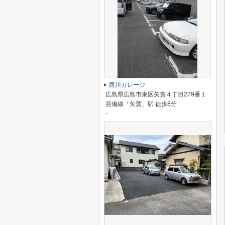
西川ガレージ
広島県広島市東区矢賀４丁目279番１
芸備線「矢賀」駅 徒歩8分
-