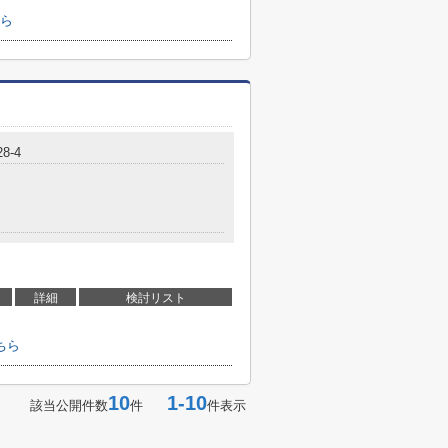
ら
8-4
詳細
検討リスト
ちら
10
1-10
該当公開件数
件
件表示