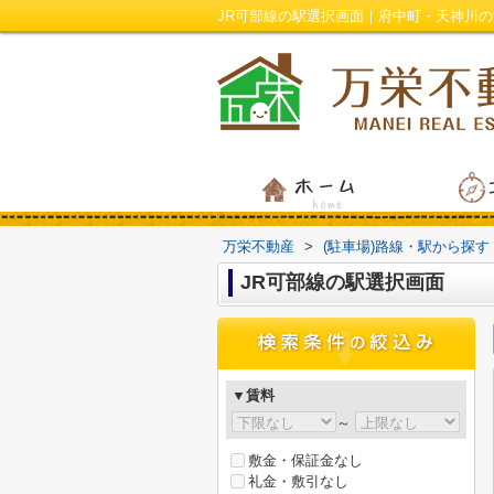
JR可部線の駅選択画面｜府中町・天神川
万栄不動産
>
(駐車場)路線・駅から探す
JR可部線の駅選択画面
▼賃料
～
敷金・保証金なし
礼金・敷引なし