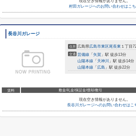
現在空き情報がありません。
村田ガレージへのお問い合わせはこち
長谷川ガレージ
広島県
広島市東区
尾長東
１丁目72
住所
交通
芸備線
「
矢賀
」駅 徒歩13分
山陽本線
「
天神川
」駅 徒歩14分
山陽本線
「
広島
」駅 徒歩22分
敷金/礼金/保証金/償却/敷引
賃料
現在空き情報がありません。
長谷川ガレージへのお問い合わせはこ