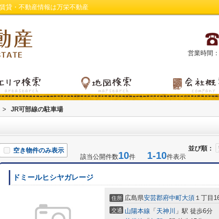
の賃貸・不動産情報は万栄不動産
営業時間：平日
>
JR可部線の駐車場
並び順：
空き物件のみ表示
10
1-10
該当公開件数
件
件表示
ドミールヒシヤガレージ
広島県
安芸郡府中町
大須
１丁目16
住所
交通
山陽本線
「
天神川
」駅 徒歩6分