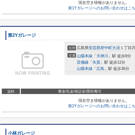
現在空き情報がありません。
第1Yガレージへのお問い合わせはこ
第2Yガレージ
広島県
安芸郡府中町
大須
１丁目29
住所
交通
山陽本線
「
天神川
」駅 徒歩9分
芸備線
「
矢賀
」駅 徒歩12分
山陽本線
「
広島
」駅 徒歩36分
敷金/礼金/保証金/償却/敷引
賃料
現在空き情報がありません。
第2Yガレージへのお問い合わせはこ
小林ガレージ