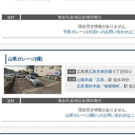
敷金/礼金/保証金/償却/敷引
賃料
現在空き情報がありません。
手島ガレージ(大須)へのお問い合わせは
山県ガレージ(曙)
広島県
広島市東区
曙
３丁目50-2
住所
交通
山陽本線
「
広島
」駅 徒歩16分
広島電鉄本線
「
猿猴橋町
」駅 徒
敷金/礼金/保証金/償却/敷引
賃料
現在空き情報がありません。
山県ガレージ(曙)へのお問い合わせはこ