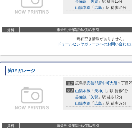
芸備線
「
矢賀
」駅 徒歩15分
山陽本線
「
広島
」駅 徒歩34分
敷金/礼金/保証金/償却/敷引
賃料
現在空き情報がありません。
ドミールヒシヤガレージへのお問い合わせ
第1Yガレージ
広島県
安芸郡府中町
大須
１丁目299
住所
交通
山陽本線
「
天神川
」駅 徒歩9分
芸備線
「
矢賀
」駅 徒歩12分
山陽本線
「
広島
」駅 徒歩37分
敷金/礼金/保証金/償却/敷引
賃料