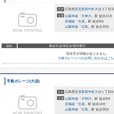
広島県
安芸郡府中町
大須
３丁目18
住所
交通
山陽本線
「
天神川
」駅 徒歩11分
芸備線
「
矢賀
」駅 徒歩8分
山陽本線
「
広島
」駅 徒歩33分
敷金/礼金/保証金/償却/敷引
賃料
現在空き情報がありません。
小林ガレージへのお問い合わせはこち
手島ガレージ(大須)
広島県
安芸郡府中町
大須
１丁目9-
住所
交通
山陽本線
「
天神川
」駅 徒歩8分
芸備線
「
矢賀
」駅 徒歩14分
山陽本線
「
広島
」駅 徒歩36分