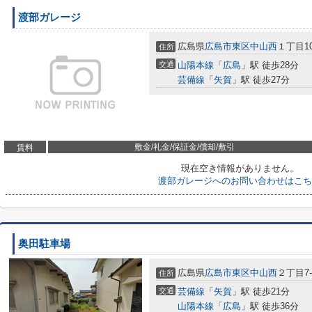
渡部ガレージ
広島県
広島市東区
中山西
１丁目10
住所
交通
山陽本線
「
広島
」駅 徒歩28分
芸備線
「
矢賀
」駅 徒歩27分
敷金/礼金/保証金/償却/敷引
賃料
現在空き情報がありません。
渡部ガレージへのお問い合わせはこち
奥田駐車場
広島県
広島市東区
中山西
２丁目7-
住所
交通
芸備線
「
矢賀
」駅 徒歩21分
山陽本線
「
広島
」駅 徒歩36分