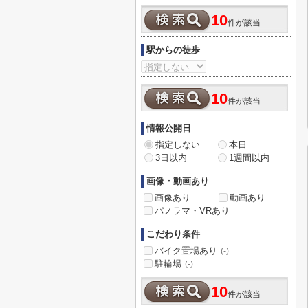
10
件が該当
駅からの徒歩
10
件が該当
情報公開日
指定しない
本日
3日以内
1週間以内
画像・動画あり
画像あり
動画あり
パノラマ・VRあり
こだわり条件
バイク置場あり
(-)
駐輪場
(-)
10
件が該当