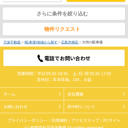
さらに条件を絞り込む
物件リクエスト
万栄不動産
>
(駐車場)地域から探す
>
広島市南区
>
大州の駐車場
電話でお問い合わせ
営業時間：平日 09:30-18:30、 土･日･祝 09:30-17:00
定休日：年末年始、GW、お盆
ホーム
会社概要
お問い合わせ
府中町について
プライバシーポリシー
利用規約
アクセスマップ
PCサイト
(c) 有限会社万栄不動産 All rights reserved.