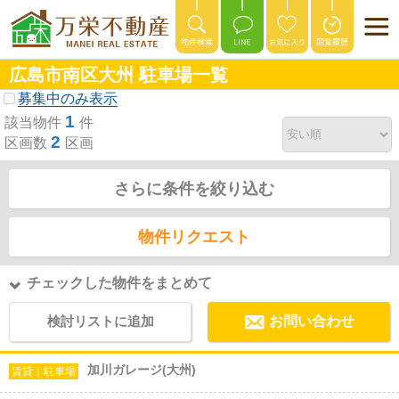
広島市南区大州 駐車場一覧
募集中のみ表示
1
該当物件
件
2
区画数
区画
さらに条件を絞り込む
物件リクエスト
チェックした物件をまとめて
検討リストに追加
お問い合わせ
加川ガレージ(大州)
賃貸｜駐車場