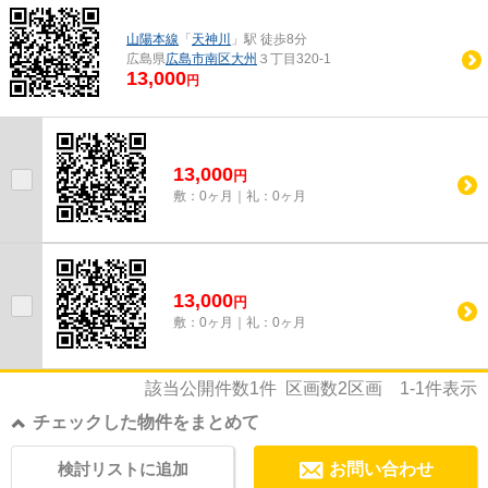
山陽本線
「
天神川
」駅 徒歩8分
広島県
広島市南区
大州
３丁目320-1
13,000
円
13,000
円
敷：0ヶ月｜礼：0ヶ月
13,000
円
敷：0ヶ月｜礼：0ヶ月
該当公開件数
1
件 区画数
2
区画
1-1
件表示
チェックした物件をまとめて
検討リストに追加
お問い合わせ