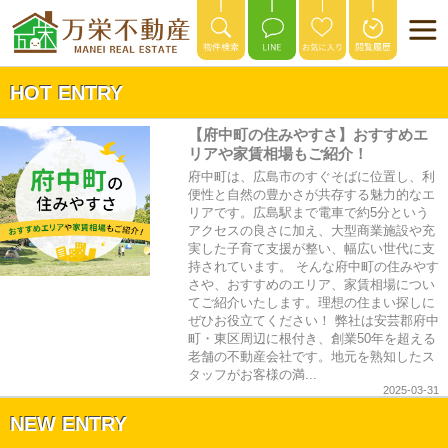
HOT ENTRY
【府中町の住みやすさ】おすすめエ
リアや家賃相場もご紹介！
府中町は、広島市のすぐそばに位置し、利
便性と自然の豊かさが共存する魅力的なエ
リアです。広島駅まで電車で約5分という
アクセスの良さに加え、大型商業施設や充
実した子育て支援が整い、幅広い世代に支
持されています。 そんな府中町の住みやす
さや、おすすめのエリア、家賃相場につい
てご紹介いたします。理想の住まい探しに
ぜひお役立てください！ 弊社は安芸郡府中
町・東区周辺に根付き、創業50年を超える
老舗の不動産会社です。地元を熟知したス
タッフがお客様の満...
2025-03-31
NEW ENTRY