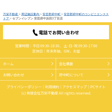
万栄不動産
>
周辺施設案内
>
安芸郡府中町
>
安芸郡府中町のコンビニエンスス
トア
>
セブンイレブン 安芸府中浜田3丁目店
電話でお問い合わせ
営業時間：平日 09:30-18:30、 土･日･祝 09:30-17:00
定休日：年末年始、GW、お盆
ホーム
会社概要
お問い合わせ
府中町について
プライバシーポリシー
利用規約
アクセスマップ
PCサイト
(c) 有限会社万栄不動産 All rights reserved.