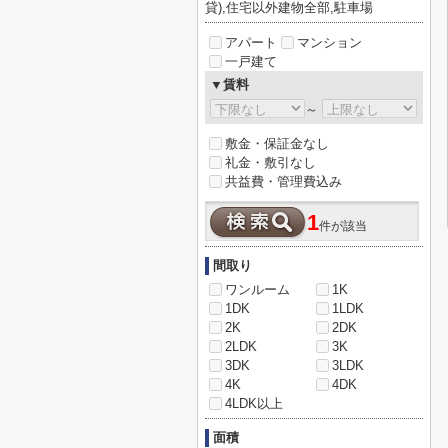
貸),住宅以外建物全部,駐車場
アパート
マンション
一戸建て
▼賃料
～
敷金・保証金なし
礼金・敷引なし
共益費・管理費込み
1
件が該当
間取り
ワンルーム
1K
1DK
1LDK
2K
2DK
2LDK
3K
3DK
3LDK
4K
4DK
4LDK以上
面積