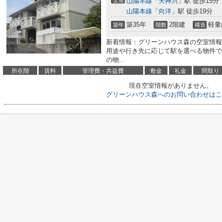
交通
山陽本線
「
天神川
」駅 徒歩15分
山陽本線
「
向洋
」駅 徒歩19分
築35年
2階建
軽量
築年
階数
構造
新着情報：グリーンハウス森の空室情報
用途や行き先に応じて駅を選べる物件で
の物...
所在階
賃料
管理費・共益費
敷金
礼金
間取り
現在空室情報がありません。
グリーンハウス森へのお問い合わせはこ