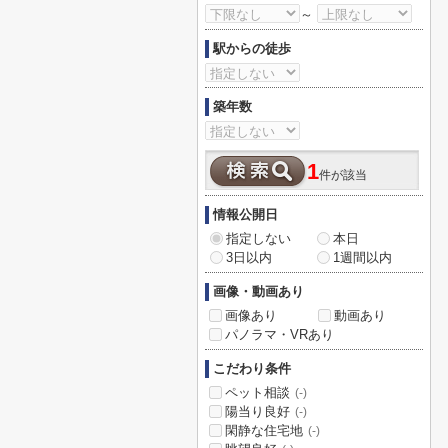
～
駅からの徒歩
築年数
1
件が該当
情報公開日
指定しない
本日
3日以内
1週間以内
画像・動画あり
画像あり
動画あり
パノラマ・VRあり
こだわり条件
ペット相談
(-)
陽当り良好
(-)
閑静な住宅地
(-)