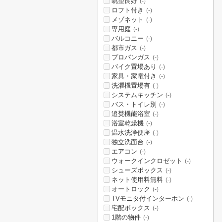
眺望良好
(-)
ロフト付き
(-)
メゾネット
(-)
専用庭
(-)
バルコニー
(-)
都市ガス
(-)
プロパンガス
(-)
バイク置場あり
(-)
家具・家電付き
(-)
洗濯機置場有
(-)
システムキッチン
(-)
バス・トイレ別
(-)
追焚機能浴室
(-)
浴室乾燥機
(-)
温水洗浄便座
(-)
独立洗面台
(-)
エアコン
(-)
ウォークインクロゼット
(-)
シューズボックス
(-)
ネット使用料無料
(-)
オートロック
(-)
TVモニタ付インターホン
(-)
宅配ボックス
(-)
1階の物件
(-)