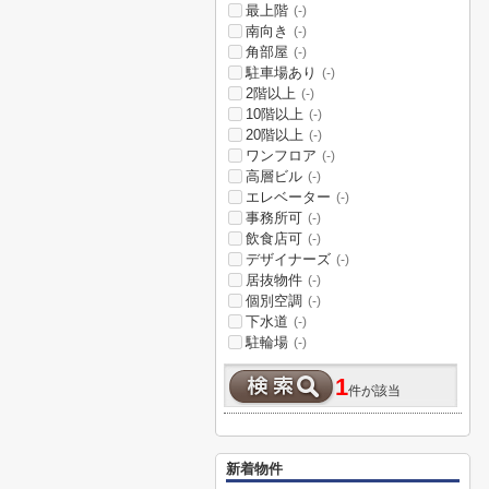
最上階
(-)
南向き
(-)
角部屋
(-)
駐車場あり
(-)
2階以上
(-)
10階以上
(-)
20階以上
(-)
ワンフロア
(-)
高層ビル
(-)
エレベーター
(-)
事務所可
(-)
飲食店可
(-)
デザイナーズ
(-)
居抜物件
(-)
個別空調
(-)
下水道
(-)
駐輪場
(-)
1
件が該当
新着物件