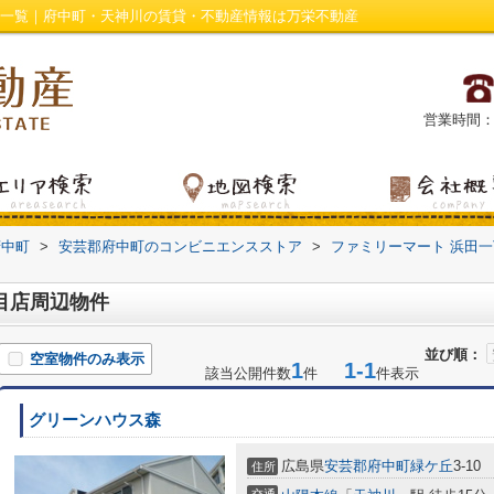
件一覧｜府中町・天神川の賃貸・不動産情報は万栄不動産
営業時間：平日
府中町
>
安芸郡府中町のコンビニエンスストア
>
ファミリーマート 浜田
目店周辺物件
並び順：
空室物件のみ表示
1
1-1
該当公開件数
件
件表示
グリーンハウス森
広島県
安芸郡府中町
緑ケ丘
3-10
住所