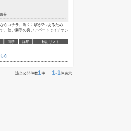
鉄骨
ならコチラ。近くに駅が2つあるため、
す。使い勝手の良いアパートでイチオシ
面積
詳細
検討リスト
ちら
1
1-1
該当公開件数
件
件表示