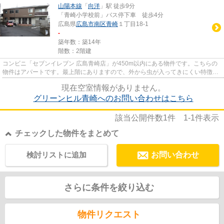
山陽本線
「
向洋
」駅 徒歩9分
「青崎小学校前」バス停下車 徒歩4分
広島県
広島市南区
青崎
１丁目18-1
-
築年数：築14年
階数：2階建
コンビニ「セブンイレブン 広島青崎店」が450m以内にある物件です。こちらの
物件はアパートです。最上階にありますので、外から虫が入ってきにくい特徴で
す。魅力的な駅近の物件で、駅...
現在空室情報がありません。
グリーンヒル青崎へのお問い合わせはこちら
該当公開件数
1
件
1-1
件表示
チェックした物件をまとめて
検討リストに追加
お問い合わせ
さらに条件を絞り込む
物件リクエスト