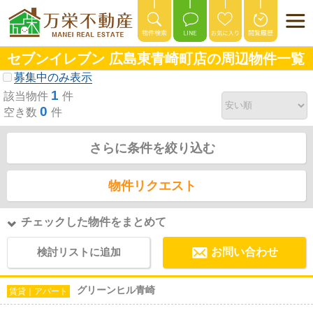
セブンイレブン 広島東青崎町店の周辺物件一覧
募集中のみ表示
1
該当物件
件
0
空き数
件
さらに条件を絞り込む
物件リクエスト
チェックした物件をまとめて
検討リストに追加
お問い合わせ
グリーンヒル青崎
賃貸｜アパート