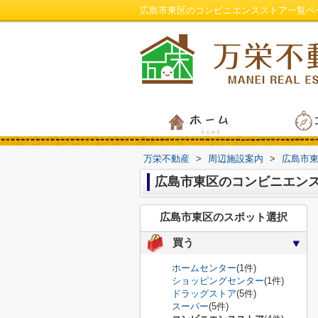
広島市東区のコンビニエンスストア一覧ペ
万栄不動産
>
周辺施設案内
>
広島市
広島市東区のコンビニエン
広島市東区のスポット選択
買う
ホームセンター
(1件)
ショッピングセンター
(1件)
ドラッグストア
(5件)
スーパー
(5件)