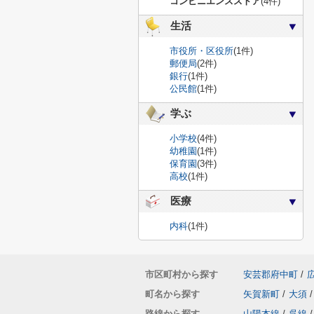
コンビニエンスストア
(4件)
生活
市役所・区役所
(1件)
郵便局
(2件)
銀行
(1件)
公民館
(1件)
学ぶ
小学校
(4件)
幼稚園
(1件)
保育園
(3件)
高校
(1件)
医療
内科
(1件)
市区町村から探す
安芸郡府中町
/
町名から探す
矢賀新町
/
大須
/
路線から探す
山陽本線
/
呉線
/