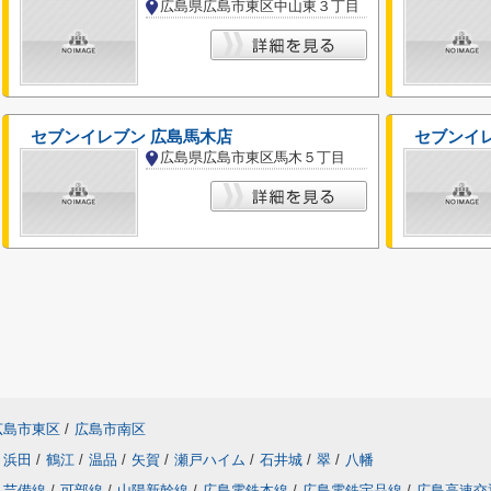
広島県広島市東区中山東３丁目
セブンイレブン 広島馬木店
セブンイレ
広島県広島市東区馬木５丁目
広島市東区
/
広島市南区
浜田
/
鶴江
/
温品
/
矢賀
/
瀬戸ハイム
/
石井城
/
翠
/
八幡
芸備線
/
可部線
/
山陽新幹線
/
広島電鉄本線
/
広島電鉄宇品線
/
広島高速交