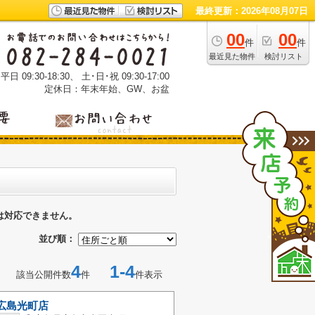
最終更新：2026年08月07日
00
00
件
件
最近見た物件
検討リスト
 09:30-18:30、 土･日･祝 09:30-17:00
定休日：年末年始、GW、お盆
は対応できません。
並び順：
4
1-4
該当公開件数
件
件表示
広島光町店