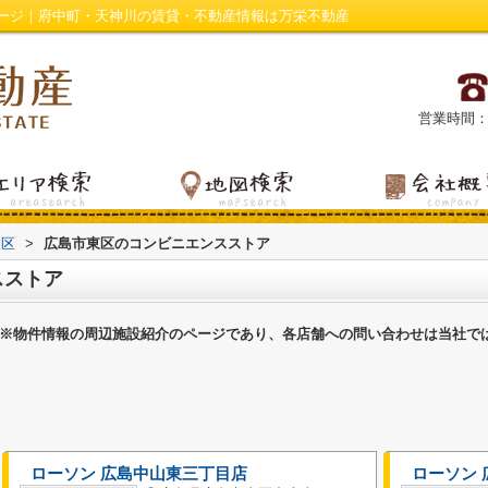
ージ｜府中町・天神川の賃貸・不動産情報は万栄不動産
営業時間：平日
東区
>
広島市東区のコンビニエンスストア
スストア
※物件情報の周辺施設紹介のページであり、各店舗への問い合わせは当社で
ローソン 広島中山東三丁目店
ローソン 