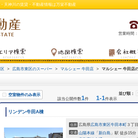
町・天神川の賃貸・不動産情報は万栄不動産
営業時間：平日
東区
>
広島市東区のスーパー
>
マルシェー 牛田店
>
マルシェー 牛田店
並び順：
空室物件のみ表示
1
1-1
該当公開件数
件
件表示
リンデン牛田A棟
広島県
広島市東区
牛田本町
３丁目4
住所
交通
山陽本線
「
新白島
」駅 徒歩15分