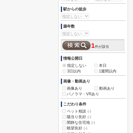
駅からの徒歩
築年数
1
件が該当
情報公開日
指定しない
本日
3日以内
1週間以内
画像・動画あり
画像あり
動画あり
パノラマ・VRあり
こだわり条件
ペット相談
(-)
陽当り良好
(-)
閑静な住宅地
(-)
眺望良好
(-)