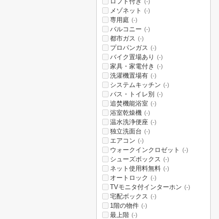
ロフト付き
(-)
メゾネット
(-)
専用庭
(-)
バルコニー
(-)
都市ガス
(-)
プロパンガス
(-)
バイク置場あり
(-)
家具・家電付き
(-)
洗濯機置場有
(-)
システムキッチン
(-)
バス・トイレ別
(-)
追焚機能浴室
(-)
浴室乾燥機
(-)
温水洗浄便座
(-)
独立洗面台
(-)
エアコン
(-)
ウォークインクロゼット
(-)
シューズボックス
(-)
ネット使用料無料
(-)
オートロック
(-)
TVモニタ付インターホン
(-)
宅配ボックス
(-)
1階の物件
(-)
最上階
(-)