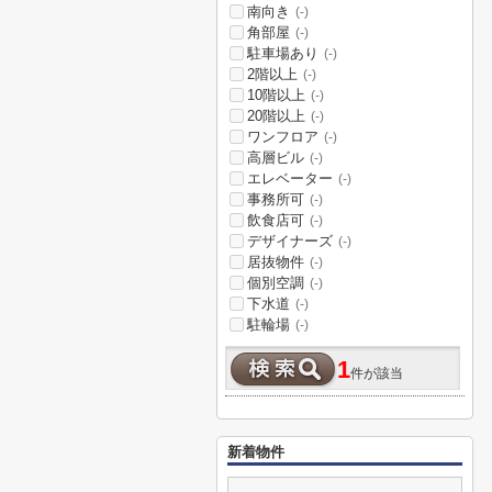
南向き
(-)
角部屋
(-)
駐車場あり
(-)
2階以上
(-)
10階以上
(-)
20階以上
(-)
ワンフロア
(-)
高層ビル
(-)
エレベーター
(-)
事務所可
(-)
飲食店可
(-)
デザイナーズ
(-)
居抜物件
(-)
個別空調
(-)
下水道
(-)
駐輪場
(-)
1
件が該当
新着物件