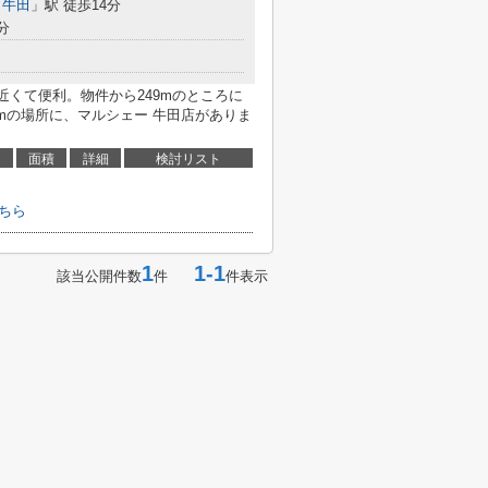
「
牛田
」駅 徒歩14分
分
近くて便利。物件から249mのところに
mの場所に、マルシェー 牛田店がありま
面積
詳細
検討リスト
ちら
1
1-1
該当公開件数
件
件表示