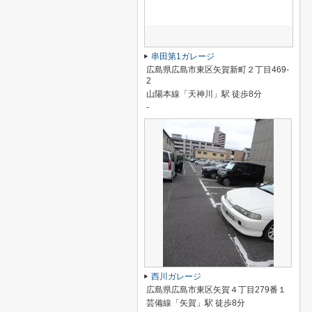
串田第1ガレージ
広島県広島市東区矢賀新町２丁目469-
2
山陽本線「天神川」駅 徒歩8分
-
西川ガレージ
広島県広島市東区矢賀４丁目279番１
芸備線「矢賀」駅 徒歩8分