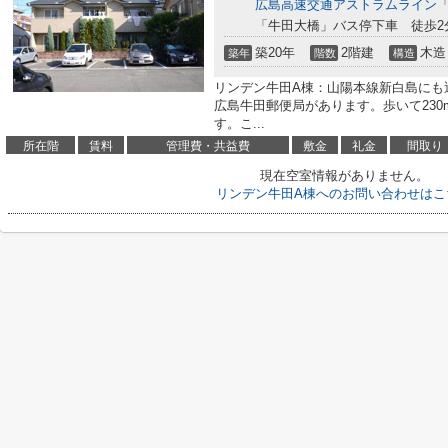
広島高速交通アストラムライン
「牛田大橋」バス停下車 徒歩2
築20年
2階建
木造
築年
階数
構造
リンデン牛田A棟：山陽本線新白島にも
広島牛田郵便局があります。歩いて230
す。こ...
所在階
賃料
管理費・共益費
敷金
礼金
間取り
現在空室情報がありません。
リンデン牛田A棟へのお問い合わせはこ