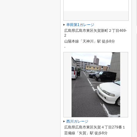
串田第1ガレージ
広島県広島市東区矢賀新町２丁目469-
2
山陽本線「天神川」駅 徒歩8分
-
西川ガレージ
広島県広島市東区矢賀４丁目279番１
芸備線「矢賀」駅 徒歩8分