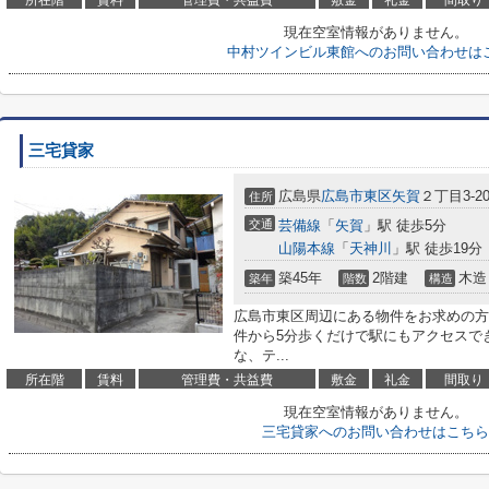
所在階
賃料
管理費・共益費
敷金
礼金
間取り
現在空室情報がありません。
中村ツインビル東館へのお問い合わせは
三宅貸家
広島県
広島市東区
矢賀
２丁目3-2
住所
交通
芸備線
「
矢賀
」駅 徒歩5分
山陽本線
「
天神川
」駅 徒歩19分
築45年
2階建
木造
築年
階数
構造
広島市東区周辺にある物件をお求めの方
件から5分歩くだけで駅にもアクセスで
な、テ...
所在階
賃料
管理費・共益費
敷金
礼金
間取り
現在空室情報がありません。
三宅貸家へのお問い合わせはこちら