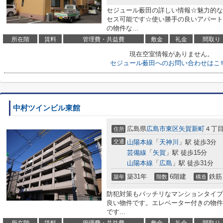
セジュール薮田の詳しい情報☆魅力的な
セス可能です☆使い勝手の良いアパート
の物件な...
所在階
賃料
管理費・共益費
敷金
礼金
間取り
現在空室情報がありません。
セジュール薮田へのお問い合わせはこ
中村ツインビル東館
広島県
広島市東区
矢賀新町
４丁目4
住所
交通
山陽本線
「
天神川
」駅 徒歩3分
芸備線
「
矢賀
」駅 徒歩15分
山陽本線
「
広島
」駅 徒歩31分
築31年
6階建
鉄筋
築年
階数
構造
防犯対策もバッチリなマンションタイプ
良い物件です。エレベーター付きの物件
です...