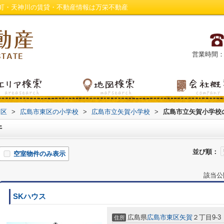
町・天神川の賃貸・不動産情報は万栄不動産
営業時間：平日
東区
>
広島市東区の小学校
>
広島市立矢賀小学校
>
広島市立矢賀小学校
件
並び順：
空室物件のみ表示
該当公
SKハウス
広島県
広島市東区
矢賀
２丁目9-3
住所