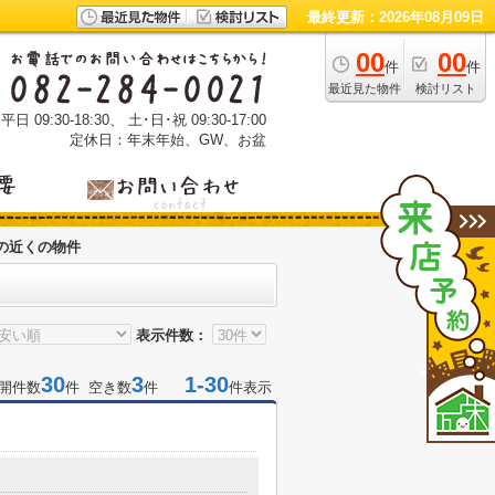
最終更新：2026年08月09日
00
00
件
件
最近見た物件
検討リスト
 09:30-18:30、 土･日･祝 09:30-17:00
定休日：年末年始、GW、お盆
の近くの物件
表示件数：
30
3
1-30
開件数
件 空き数
件
件表示