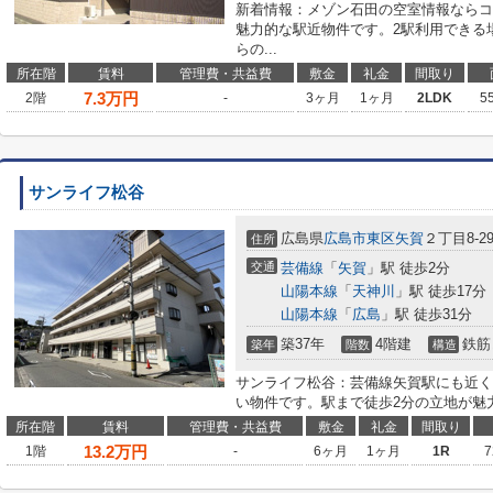
新着情報：メゾン石田の空室情報ならコ
魅力的な駅近物件です。2駅利用できる
らの...
所在階
賃料
管理費・共益費
敷金
礼金
間取り
7.3
万円
2階
-
3ヶ月
1ヶ月
2LDK
5
サンライフ松谷
広島県
広島市東区
矢賀
２丁目8-2
住所
交通
芸備線
「
矢賀
」駅 徒歩2分
山陽本線
「
天神川
」駅 徒歩17分
山陽本線
「
広島
」駅 徒歩31分
築37年
4階建
鉄筋
築年
階数
構造
サンライフ松谷：芸備線矢賀駅にも近く
い物件です。駅まで徒歩2分の立地が魅
所在階
賃料
管理費・共益費
敷金
礼金
間取り
13.2
万円
1階
-
6ヶ月
1ヶ月
1R
7