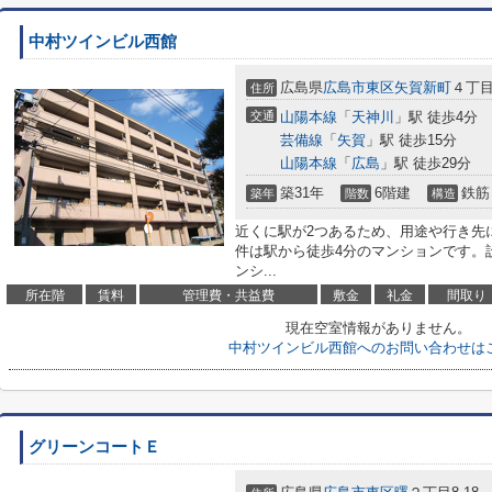
中村ツインビル西館
広島県
広島市東区
矢賀新町
４丁目
住所
交通
山陽本線
「
天神川
」駅 徒歩4分
芸備線
「
矢賀
」駅 徒歩15分
山陽本線
「
広島
」駅 徒歩29分
築31年
6階建
鉄筋
築年
階数
構造
近くに駅が2つあるため、用途や行き先
件は駅から徒歩4分のマンションです。
ンシ...
所在階
賃料
管理費・共益費
敷金
礼金
間取り
現在空室情報がありません。
中村ツインビル西館へのお問い合わせは
グリーンコートＥ