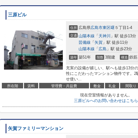
三原ビル
広島県
広島市東区
曙
５丁目1-4
住所
交通
山陽本線
「
天神川
」駅 徒歩13分
芸備線
「
矢賀
」駅 徒歩11分
山陽本線
「
広島
」駅 徒歩23分
築51年
3階建
鉄筋
築年
階数
構造
充実の設備が嬉しい、駅へも徒歩13分
性にこだわったマンション物件です。2
せ使い...
所在階
賃料
管理費・共益費
敷金
礼金
間取り
現在空室情報がありません。
三原ビルへのお問い合わせはこちら
矢賀ファミリーマンション