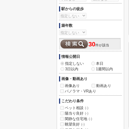
駅からの徒歩
築年数
30
件が該当
情報公開日
指定しない
本日
3日以内
1週間以内
画像・動画あり
画像あり
動画あり
パノラマ・VRあり
こだわり条件
ペット相談
(-)
陽当り良好
(-)
閑静な住宅地
(-)
眺望良好
(-)