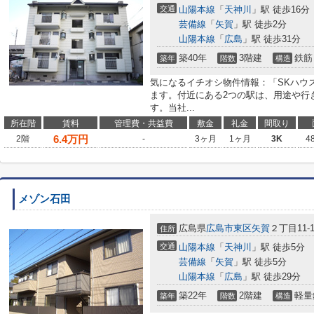
交通
山陽本線
「
天神川
」駅 徒歩16分
芸備線
「
矢賀
」駅 徒歩2分
山陽本線
「
広島
」駅 徒歩31分
築40年
3階建
鉄筋
築年
階数
構造
気になるイチオシ物件情報：「SKハウ
ます。付近にある2つの駅は、用途や行
す。当社...
所在階
賃料
管理費・共益費
敷金
礼金
間取り
6.4
万円
2階
-
3ヶ月
1ヶ月
3K
4
メゾン石田
広島県
広島市東区
矢賀
２丁目11-1
住所
交通
山陽本線
「
天神川
」駅 徒歩5分
芸備線
「
矢賀
」駅 徒歩5分
山陽本線
「
広島
」駅 徒歩29分
築22年
2階建
軽量
築年
階数
構造