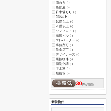
南向き
(-)
角部屋
(-)
駐車場あり
(-)
2階以上
(-)
10階以上
(-)
20階以上
(-)
ワンフロア
(-)
高層ビル
(-)
エレベーター
(-)
事務所可
(-)
飲食店可
(-)
デザイナーズ
(-)
居抜物件
(-)
個別空調
(-)
下水道
(-)
駐輪場
(-)
30
件が該当
新着物件