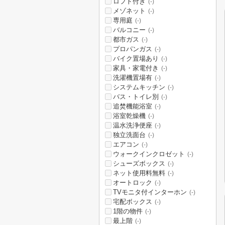
ロフト付き
(-)
メゾネット
(-)
専用庭
(-)
バルコニー
(-)
都市ガス
(-)
プロパンガス
(-)
バイク置場あり
(-)
家具・家電付き
(-)
洗濯機置場有
(-)
システムキッチン
(-)
バス・トイレ別
(-)
追焚機能浴室
(-)
浴室乾燥機
(-)
温水洗浄便座
(-)
独立洗面台
(-)
エアコン
(-)
ウォークインクロゼット
(-)
シューズボックス
(-)
ネット使用料無料
(-)
オートロック
(-)
TVモニタ付インターホン
(-)
宅配ボックス
(-)
1階の物件
(-)
最上階
(-)