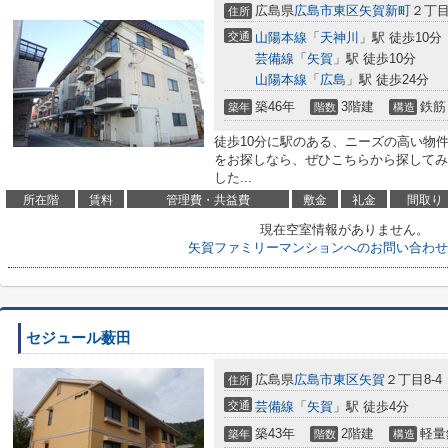
広島県
広島市東区
矢賀新町
２丁目
住所
交通
山陽本線
「
天神川
」駅 徒歩10分
芸備線
「
矢賀
」駅 徒歩10分
山陽本線
「
広島
」駅 徒歩24分
築46年
3階建
鉄筋
築年
階数
構造
徒歩10分に駅のある、ニーズの高い物
をお探しなら、ぜひこちらから探してみ
した...
所在階
賃料
管理費・共益費
敷金
礼金
間取り
現在空室情報がありません。
矢賀ファミリーマンションへのお問い合わせ
セジュール薮田
広島県
広島市東区
矢賀
２丁目8-4
住所
交通
芸備線
「
矢賀
」駅 徒歩4分
築43年
2階建
軽量
築年
階数
構造