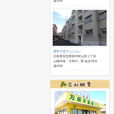
築35年
府中三宅マンション
広島県安芸郡府中町山田２丁目
山陽本線「天神川」駅 徒歩28分
築40年