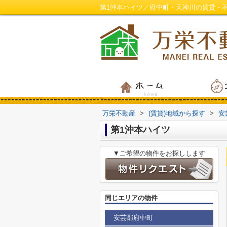
第1沖本ハイツ／府中町・天神川の賃貸・
万栄不動産
>
(賃貸)地域から探す
>
安
第1沖本ハイツ
▼ご希望の物件をお探しします
同じエリアの物件
安芸郡府中町