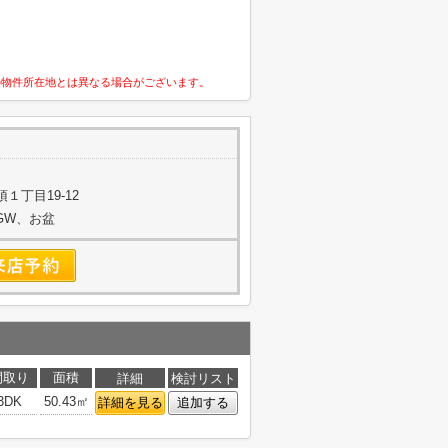
の物件所在地とは異なる場合がございます。
１丁目19-12
始、GW、お盆
間取り
面積
詳細
検討リスト
3DK
50.43㎡
詳細を見る
追加する