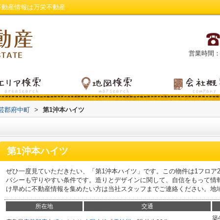
不動産情報は万栄不動産
営業時間：平日
芸郡府中町
>
第1沖本ハイツ
第1沖本ハイツ
ぜひ一度見ていただきたい、「第1沖本ハイツ」です。この物件は1フロア
バシーも守りやすい条件です。造りとデザインに関して、自信をもって情
け早めに不動産情報を集めたい方は当社スタッフまでご連絡ください。地
所在地
交通
築