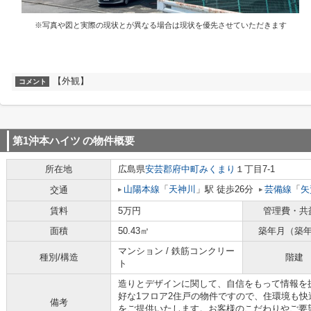
※写真や図と実際の現状とが異なる場合は現状を優先させていただきます
【外観】
コメント
第1沖本ハイツ
の物件概要
所在地
広島県
安芸郡府中町
みくまり
１丁目7-1
山陽本線
「
天神川
」駅 徒歩26分
芸備線
「
矢
交通
賃料
5万円
管理費・共
面積
50.43㎡
築年月（築
マンション / 鉄筋コンクリー
種別/構造
階建
ト
造りとデザインに関して、自信をもって情報を
好な1フロア2住戸の物件ですので、住環境も
備考
をご提供いたします。お客様のこだわりやご要