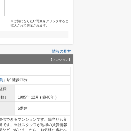
※ご覧になりたい写真をクリックすると
拡大されて表示されます。
情報の見方
【マンション】
賀
」駅 徒歩24分
益費
-
年数）
1985年 12月 ( 築40年 )
5階建
提供できるマンションです。陽当りも良
快適です。当社スタッフが地域の賃貸情報
望などございましたら、お気軽に当社へ