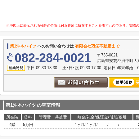
※地図上に表示される物件の位置は付近住所に所在することを表すものであり、実際
第1沖本ハイツ
へのお問い合わせは
有限会社万栄不動産まで
082-284-0021
〒735-0021
広島県安芸郡府中町大須
平日 09:30-18:30、 土･日･祝 09:30-17:00 定休日:年末年
第1沖本ハイツ
の空室情報
所在階
賃料
管理費・共益費
敷金/礼金/保証金/償却/敷引
4階
5万円
-
/
/
/
/
1ヶ月
1ヶ月
-
-
-