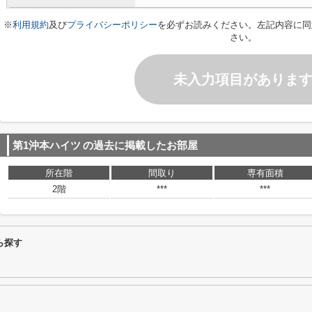
※
利用規約
及び
プライバシーポリシー
を必ずお読みください。左記内容に同
さい。
未入力項目がありま
第1沖本ハイツ
の過去に掲載したお部屋
所在階
間取り
専有面積
2階
***
***
ら探す