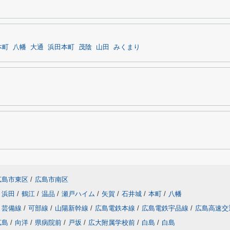
本町
八幡
大通
浜田本町
茂陰
山田
みくまり
広島市東区
/
広島市南区
浜田
/
鶴江
/
温品
/
瀬戸ハイム
/
矢賀
/
石井城
/
本町
/
八幡
芸備線
/
可部線
/
山陽新幹線
/
広島電鉄本線
/
広島電鉄宇品線
/
広島高速交
広島
/
向洋
/
県病院前
/
戸坂
/
広大附属学校前
/
白島
/
白島