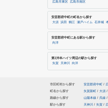
広島市東区
広島市南区
安芸郡府中町の町名から探す
大須
浜田
鶴江
瀬戸ハイム
石井城
安芸郡府中町にある駅から探す
向洋
第1沖本ハイツ周辺の駅から探す
矢賀
天神川
向洋
市区町村から探す
安芸郡府中町
/
町名から探す
矢賀新町
/
大須
/
路線から探す
山陽本線
/
呉線
/
駅から探す
天神川
/
矢賀
/