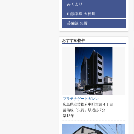
みくまり
山陽本線 天神川
芸備線 矢賀
おすすめ物件
プラチナゲートガレン
広島県安芸郡府中町大須４丁目
芸備線「矢賀」駅 徒歩7分
築18年