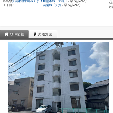
広島県
安芸郡府中町
みくまり
山陽本線
「
天神川
」駅 徒歩26分
5
１丁目7-1
芸備線
「
矢賀
」駅 徒歩24分
鉄
物件情報
周辺施設