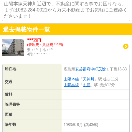
山陽本線天神川近辺で、不動産に関する事でお困りなら、
まずは082-284-0021から万栄不動産までお気軽にご連絡く
ださいませ！
過去掲載物件一覧
***
万円
(管理費・共益費 ***円)
敷：***｜礼：***
4階 / *** / ***
所在地
広島県
安芸郡府中町
茂陰
１丁目13-33
山陽本線
「
天神川
」駅 徒歩11分
交通
山陽本線
「
向洋
」駅 徒歩17分
賃料
-
管理費等
-
面積
-
築年数
1983年 8月 (築43年)