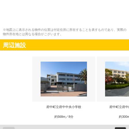
※地図上に表示される物件の位置は付近住所に所在することを表すものであり、実際の
物件所在地とは異なる場合がございます。
周辺施設
府中町立府中中央小学校
府中町立府中
約568m／8分
約300