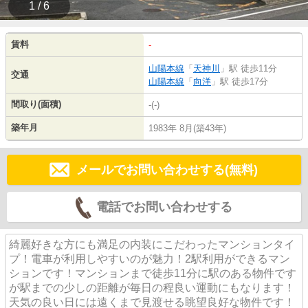
1 / 6
賃料
-
山陽本線
「
天神川
」駅 徒歩11分
交通
山陽本線
「
向洋
」駅 徒歩17分
間取り(面積)
-(-)
築年月
1983年 8月(築43年)
メールでお問い合わせする(無料)
電話でお問い合わせする
綺麗好きな方にも満足の内装にこだわったマンションタイ
プ！電車が利用しやすいのが魅力！2駅利用ができるマン
ションです！マンションまで徒歩11分に駅のある物件です
が駅までの少しの距離が毎日の程良い運動にもなります！
天気の良い日には遠くまで見渡せる眺望良好な物件です！