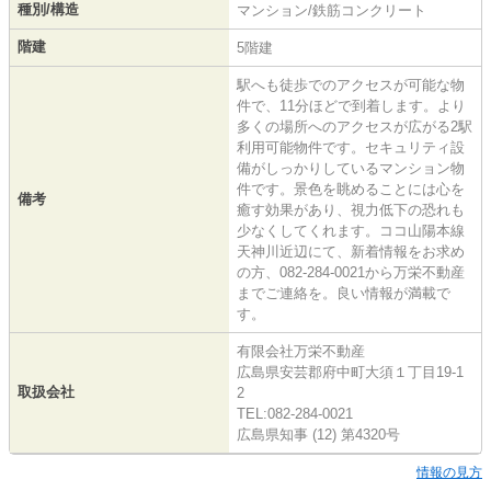
種別/構造
マンション/鉄筋コンクリート
階建
5階建
駅へも徒歩でのアクセスが可能な物
件で、11分ほどで到着します。より
多くの場所へのアクセスが広がる2駅
利用可能物件です。セキュリティ設
備がしっかりしているマンション物
件です。景色を眺めることには心を
備考
癒す効果があり、視力低下の恐れも
少なくしてくれます。ココ山陽本線
天神川近辺にて、新着情報をお求め
の方、082-284-0021から万栄不動産
までご連絡を。良い情報が満載で
す。
有限会社万栄不動産
広島県安芸郡府中町大須１丁目19-1
取扱会社
2
TEL:082-284-0021
広島県知事 (12) 第4320号
情報の見方