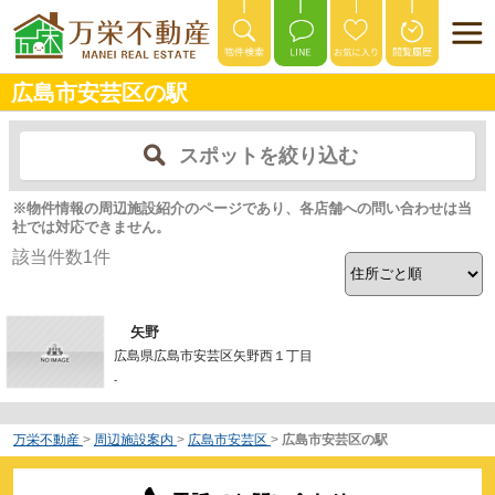
広島市安芸区の駅
スポットを絞り込む
※物件情報の周辺施設紹介のページであり、各店舗への問い合わせは当
社では対応できません。
該当件数
1
件
矢野
広島県広島市安芸区矢野西１丁目
-
万栄不動産
>
周辺施設案内
>
広島市安芸区
>
広島市安芸区の駅