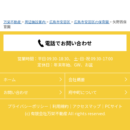
万栄不動産
>
周辺施設案内
>
広島市安芸区
>
広島市安芸区の保育園
>
矢野西保
育園
電話でお問い合わせ
営業時間：平日 09:30-18:30、 土･日･祝 09:30-17:00
定休日：年末年始、GW、お盆
ホーム
会社概要
お問い合わせ
府中町について
プライバシーポリシー
利用規約
アクセスマップ
PCサイト
(c) 有限会社万栄不動産 All rights reserved.