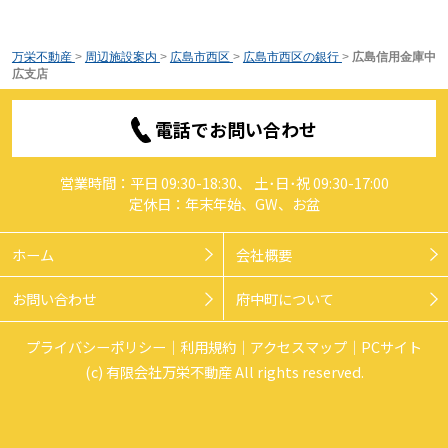
万栄不動産
>
周辺施設案内
>
広島市西区
>
広島市西区の銀行
>
広島信用金庫中
広支店
電話でお問い合わせ
営業時間：平日 09:30-18:30、 土･日･祝 09:30-17:00
定休日：年末年始、GW、お盆
ホーム
会社概要
お問い合わせ
府中町について
プライバシーポリシー
利用規約
アクセスマップ
PCサイト
(c) 有限会社万栄不動産 All rights reserved.