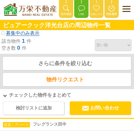
ピュアークック洋光台店の周辺物件一覧
募集中のみ表示
1
該当物件
件
0
空き数
件
さらに条件を絞り込む
物件リクエスト
チェックした物件をまとめて
検討リストに追加
お問い合わせ
フレグランス田中
賃貸｜アパート