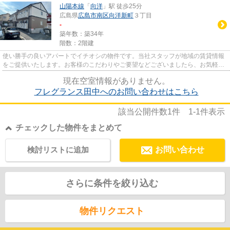
山陽本線
「
向洋
」駅 徒歩25分
広島県
広島市南区
向洋新町
３丁目
-
築年数：築34年
階数：2階建
使い勝手の良いアパートでイチオシの物件です。当社スタッフが地域の賃貸情報
をご提供いたします。お客様のこだわりやご要望などございましたら、お気軽に
当社へお問い合わせ下さい。
現在空室情報がありません。
フレグランス田中へのお問い合わせはこちら
該当公開件数
1
件
1-1
件表示
チェックした物件をまとめて
検討リストに追加
お問い合わせ
さらに条件を絞り込む
物件リクエスト