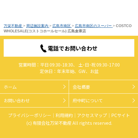
万栄不動産
>
周辺施設案内
>
広島市南区
>
広島市南区のスーパー
>
COSTCO
WHOLESALE(コストコホールセール) 広島倉庫店
電話でお問い合わせ
営業時間：平日 09:30-18:30、 土･日･祝 09:30-17:00
定休日：年末年始、GW、お盆
ホーム
会社概要
お問い合わせ
府中町について
プライバシーポリシー
利用規約
アクセスマップ
PCサイト
(c) 有限会社万栄不動産 All rights reserved.